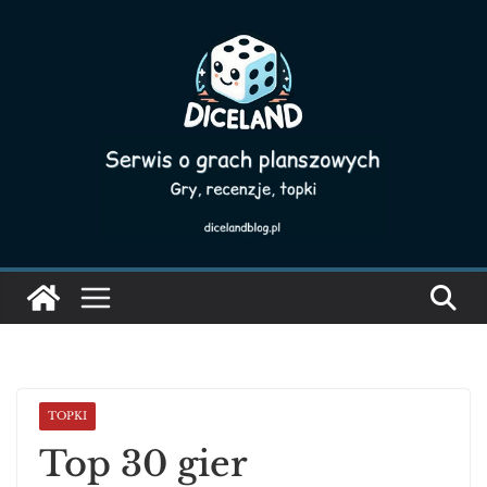
Skip
to
content
TOPKI
Top 30 gier