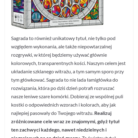
Sagrada to również unikatowy tytuł, nie tylko pod
względem wykonania, ale także niepowtarzalnej
rozgrywki, w której będziemy używać głównie
kolorowych, transparentnych kości. Naszym celem jest
układanie szklanego witrażu, a tym samym sporo przy
tym główkować. Sagrada to nie lada łamigłówka do
rozwiązania, która po dziś dzień potrafi rozruszać
nasze leniwe szare komórki. Dobieraj ze wspólnej puli
kostki o odpowiednich wzorach i kolorach, aby jak
najlepiej pasowały do Twojego witrażu.
Realizuj
zróżnicowane cele wraz ze znajomymi, gdyż tytuł
ten zachwyci każdego, nawet niedzielnych i
niegrających na co dzień graczy.
To świetny tytuł,