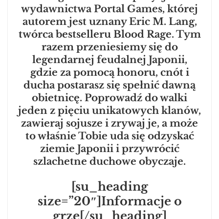
wydawnictwa Portal Games, której
autorem jest uznany Eric M. Lang,
twórca bestselleru Blood Rage. Tym
razem przeniesiemy się do
legendarnej feudalnej Japonii,
gdzie za pomocą honoru, cnót i
ducha postarasz się spełnić dawną
obietnicę. Poprowadź do walki
jeden z pięciu unikatowych klanów,
zawieraj sojusze i zrywaj je, a może
to właśnie Tobie uda się odzyskać
ziemie Japonii i przywrócić
szlachetne duchowe obyczaje.
[su_heading
size=”20″]Informacje o
grze[/su_heading]