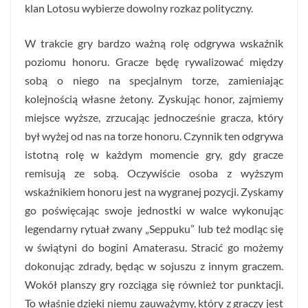
klan Lotosu wybierze dowolny rozkaz polityczny.
W trakcie gry bardzo ważną rolę odgrywa wskaźnik
poziomu honoru. Gracze będę rywalizować między
sobą o niego na specjalnym torze, zamieniając
kolejnością własne żetony. Zyskując honor, zajmiemy
miejsce wyższe, zrzucając jednocześnie gracza, który
był wyżej od nas na torze honoru. Czynnik ten odgrywa
istotną rolę w każdym momencie gry, gdy gracze
remisują ze sobą. Oczywiście osoba z wyższym
wskaźnikiem honoru jest na wygranej pozycji. Zyskamy
go poświęcając swoje jednostki w walce wykonując
legendarny rytuał zwany „Seppuku” lub też modląc się
w świątyni do bogini Amaterasu. Stracić go możemy
dokonując zdrady, będąc w sojuszu z innym graczem.
Wokół planszy gry rozciąga się również tor punktacji.
To właśnie dzięki niemu zauważymy, który z graczy jest