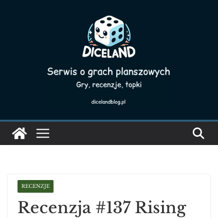
Skip
to
content
RECENZJE
Recenzja #137 Rising