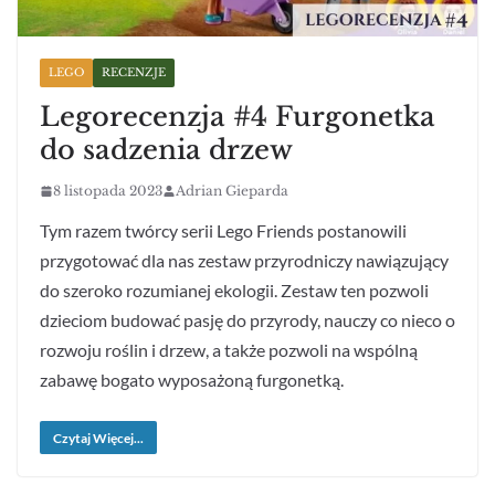
LEGO
RECENZJE
Legorecenzja #4 Furgonetka
do sadzenia drzew
8 listopada 2023
Adrian Gieparda
Tym razem twórcy serii Lego Friends postanowili
przygotować dla nas zestaw przyrodniczy nawiązujący
do szeroko rozumianej ekologii. Zestaw ten pozwoli
dzieciom budować pasję do przyrody, nauczy co nieco o
rozwoju roślin i drzew, a także pozwoli na wspólną
zabawę bogato wyposażoną furgonetką.
Czytaj Więcej...