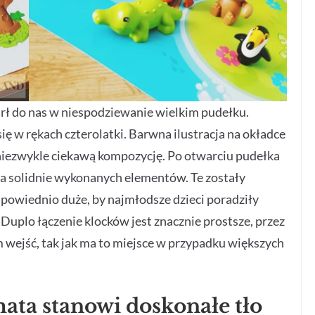
rł do nas w niespodziewanie wielkim pudełku.
ię w rękach czterolatki. Barwna ilustracja na okładce
niezwykle ciekawą kompozycję. Po otwarciu pudełka
ba solidnie wykonanych elementów. Te zostały
dpowiednio duże, by najmłodsze dzieci poradziły
Duplo łączenie klocków jest znacznie prostsze, przez
e im wejść, tak jak ma to miejsce w przypadku większych
ta stanowi doskonałe tło