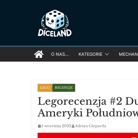
Skip
to
content
O NAS…
KATEGORIE
MECHANI
LEGO
RECENZJE
Legorecenzja #2 Du
Ameryki Południow
5 września 2023
Adrian Gieparda