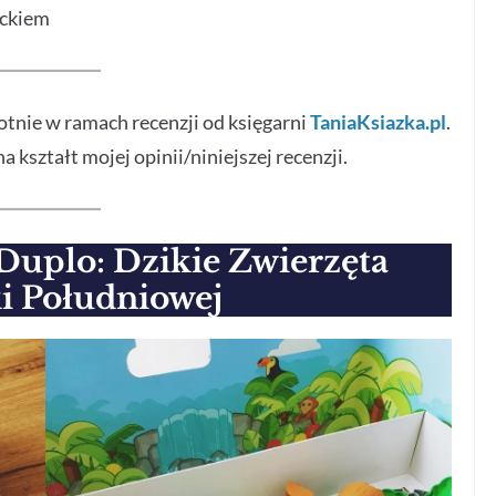
eckiem
tnie w ramach recenzji od księgarni
TaniaKsiazka.pl
.
 kształt mojej opinii/niniejszej recenzji.
Duplo: Dzikie Zwierzęta
 Południowej