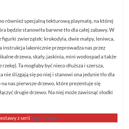
no również specjalną tekturową playmatę, na której
ra będzie stanowiła barwne tło dla całej zabawy. W
figurki zwierzątek: krokodyla, dwie małpy, leniwca,
a instrukcja lakonicznie przeprowadza nas przez
kalne drzewa, skały, jaskinia, mini wodospad a także
rzekę). Ta mogłaby być nieco dłuższa i szersza,
ie ślizgają się po niej i stanowi ona jedynie tło dla
 na nas pierwsze drzewo, które prezentuje się
łączyć drugie drzewo. Na niej może zawisnąć słodki
estawy z serii
Lego Duplo