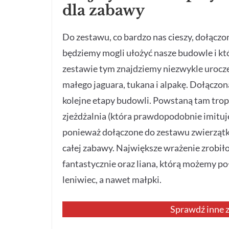
dla zabawy
Do zestawu, co bardzo nas cieszy, dołączo
będziemy mogli ułożyć nasze budowle i któ
zestawie tym znajdziemy niezwykle urocze 
małego jaguara, tukana i alpakę. Dołączon
kolejne etapy budowli. Powstaną tam tropi
zjeżdżalnia (która prawdopodobnie imituje 
ponieważ dołączone do zestawu zwierzątka n
całej zabawy. Największe wrażenie zrobiło
fantastycznie oraz liana, którą możemy po
leniwiec, a nawet małpki.
Sprawdź inne z