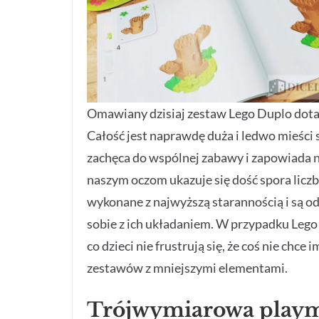
Omawiany dzisiaj zestaw Lego Duplo dota
Całość jest naprawdę duża i ledwo mieści s
zachęca do wspólnej zabawy i zapowiada 
naszym oczom ukazuje się dość spora licz
wykonane z najwyższą starannością i są o
sobie z ich układaniem. W przypadku Lego 
co dzieci nie frustrują się, że coś nie chc
zestawów z mniejszymi elementami.
Trójwymiarowa playma