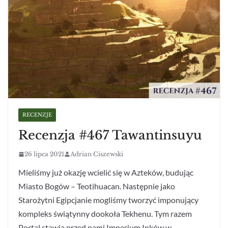
RECENZJE
Recenzja #467 Tawantinsuyu
26 lipca 2021
Adrian Ciszewski
Mieliśmy już okazję wcielić się w Azteków, budując
Miasto Bogów – Teotihuacan. Następnie jako
Starożytni Egipcjanie mogliśmy tworzyć imponujący
kompleks świątynny dookoła Tekhenu. Tym razem
Portal stawia przed nami Imperium Inków w