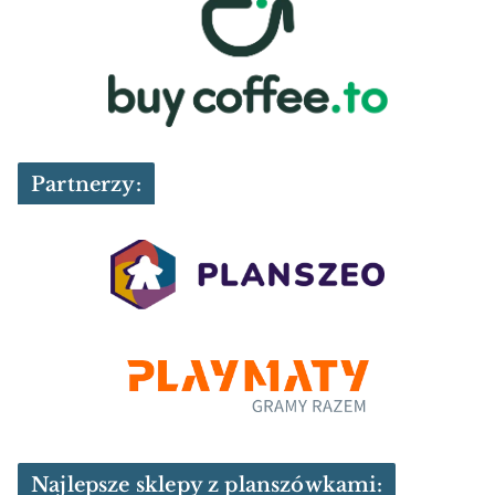
Partnerzy:
Najlepsze sklepy z planszówkami: