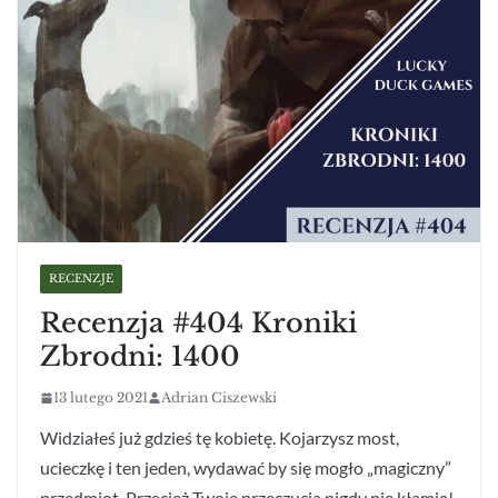
RECENZJE
Recenzja #404 Kroniki
Zbrodni: 1400
13 lutego 2021
Adrian Ciszewski
Widziałeś już gdzieś tę kobietę. Kojarzysz most,
ucieczkę i ten jeden, wydawać by się mogło „magiczny”
przedmiot. Przecież Twoje przeczucia nigdy nie kłamią!