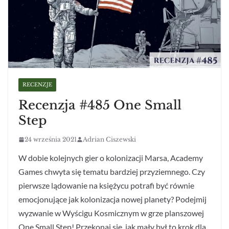
RECENZJE
Recenzja #485 One Small
Step
24 września 2021
Adrian Ciszewski
W dobie kolejnych gier o kolonizacji Marsa, Academy
Games chwyta się tematu bardziej przyziemnego. Czy
pierwsze lądowanie na księżycu potrafi być równie
emocjonujące jak kolonizacja nowej planety? Podejmij
wyzwanie w Wyścigu Kosmicznym w grze planszowej
One Small Step! Przekonaj się, jak mały był to krok dla