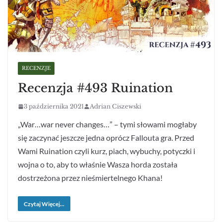
RECENZJE
Recenzja #493 Ruination
3 października 2021
Adrian Ciszewski
„War…war never changes…” – tymi słowami mogłaby
się zaczynać jeszcze jedna oprócz Fallouta gra. Przed
Wami Ruination czyli kurz, piach, wybuchy, potyczki i
wojna o to, aby to właśnie Wasza horda została
dostrzeżona przez nieśmiertelnego Khana!
Czytaj Więcej...