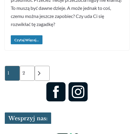
To muszą być dawne dzieje. A może jednak to coś,
czemu można jeszcze zapobiec? Czy uda Ci się
rozwikłać tę zagadkę?
Czytaj Więcej...
Stronicowanie
1
2
wpisów
Wesprzyj nas: