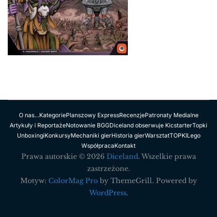
O nas…
Kategorie
Planszowy Express
Recenzje
Patronaty Medialne
Artykuły i Reportaże
Notowanie BGG
Diceland obserwuje Kicstarter
Topki
Unboxingi
Konkursy
Mechaniki gier
Historia gier
Warsztat
TOPKI
Lego
Współpraca
Kontakt
Prawa autorskie © 2026
Diceland
. Wszelkie prawa
zastrzeżone.
Motyw:
ColorMag Pro
by ThemeGrill. Powered by
WordPress
.