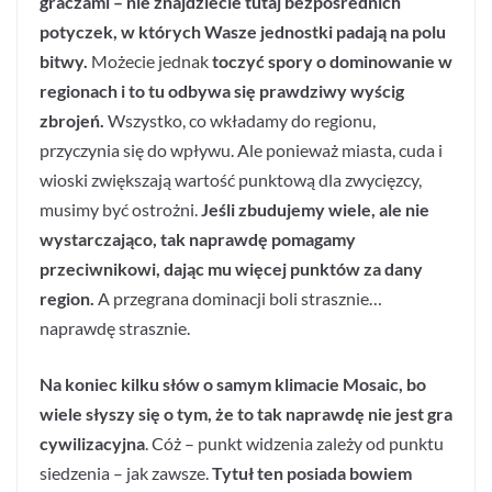
graczami – nie znajdziecie tutaj bezpośrednich
potyczek, w których Wasze jednostki padają na polu
bitwy.
Możecie jednak
toczyć spory o dominowanie w
regionach i to tu odbywa się prawdziwy wyścig
zbrojeń.
Wszystko, co wkładamy do regionu,
przyczynia się do wpływu. Ale ponieważ miasta, cuda i
wioski zwiększają wartość punktową dla zwycięzcy,
musimy być ostrożni.
Jeśli zbudujemy wiele, ale nie
wystarczająco, tak naprawdę pomagamy
przeciwnikowi, dając mu więcej punktów za dany
region.
A przegrana dominacji boli strasznie…
naprawdę strasznie.
Na koniec kilku słów o samym klimacie Mosaic, bo
wiele słyszy się o tym, że to tak naprawdę nie jest gra
cywilizacyjna
. Cóż – punkt widzenia zależy od punktu
siedzenia – jak zawsze.
Tytuł ten posiada bowiem