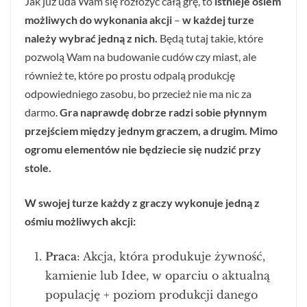
Jak już uda Wam się rozłożyć całą grę, to
istnieje osiem
możliwych do wykonania akcji
–
w każdej turze
należy wybrać jedną z nich.
Będą tutaj takie, które
pozwolą Wam na budowanie cudów czy miast, ale
również te, które po prostu odpalą produkcję
odpowiedniego zasobu, bo przecież nie ma nic za
darmo.
Gra naprawdę dobrze radzi sobie płynnym
przejściem między jednym graczem, a drugim. Mimo
ogromu elementów nie będziecie się nudzić przy
stole.
W swojej turze każdy z graczy wykonuje jedną z
ośmiu możliwych akcji:
Praca
: Akcja, która produkuje żywność,
kamienie lub Idee, w oparciu o aktualną
populację + poziom produkcji danego