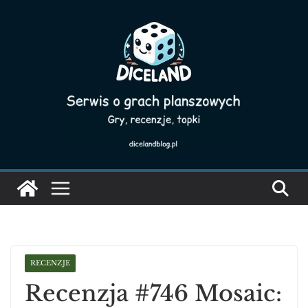
Skip
to
content
RECENZJE
Recenzja #746 Mosaic: