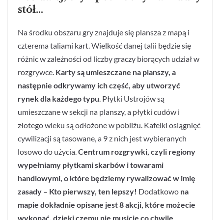
stół…
Na środku obszaru gry znajduje się plansza z mapą i
czterema taliami kart. Wielkość danej talii będzie się
różnic w zależności od liczby graczy biorących udział w
rozgrywce.
Karty są umieszczane na planszy, a
następnie odkrywamy ich część, aby utworzyć
rynek dla każdego typu
. Płytki Ustrojów są
umieszczane w sekcji na planszy, a płytki cudów i
złotego wieku są odłożone w pobliżu. Kafelki osiągnięć
cywilizacji są tasowane, a 9 z nich jest wybieranych
losowo do użycia.
Centrum rozgrywki, czyli regiony
wypełniamy płytkami skarbów i towarami
handlowymi, o które będziemy rywalizować w imię
zasady – Kto pierwszy, ten lepszy!
Dodatkowo
na
mapie dokładnie opisane jest 8 akcji, które możecie
wykonać, dzięki czemu nie musicie co chwile