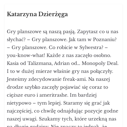
Katarzyna Dzierżęga
Gry planszowe są naszą pasją. Zapytasz co u nas
słychać? – Gry planszowe. Jak tam w Poznaniu?
– Gry planszowe. Co robicie w Sylwestra? –
you-know-what! Każde z nas zaczęło osobno.
Kasia od Talizmana, Adrian od… Monopoly Deal.
I to w dużej mierze właśnie gry nas połączyły.
Jesteśmy zdecydowanie freak-ami. Na naszej
drodze szybko zaczęły pojawiać się coraz to
cięższe euro i ameritrashe. Im bardziej
nietypowo – tym lepiej. Staramy się grać jak
najczęściej, co chwilę odnajdując pozycje godne
naszej uwagi. Szukamy tych, które urzekną nas
na długie godziny. Nie znaczy to jednak, że