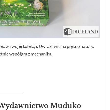
eć w swojej kolekcji. Uwrażliwia na piękno natury,
etnie współgra z mechaniką.
 Wydawnictwo Muduko