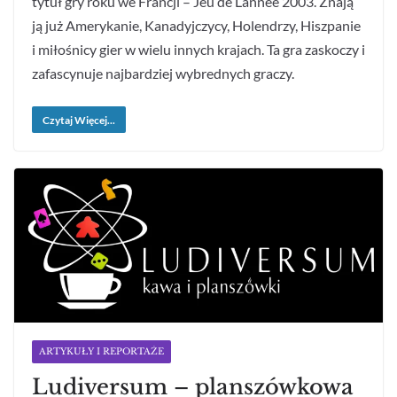
tytuł gry roku we Francji – Jeu de L’annee 2003. Znają
ją już Amerykanie, Kanadyjczycy, Holendrzy, Hiszpanie
i miłośnicy gier w wielu innych krajach. Ta gra zaskoczy i
zafascynuje najbardziej wybrednych graczy.
Czytaj Więcej...
ARTYKUŁY I REPORTAŻE
Ludiversum – planszówkowa