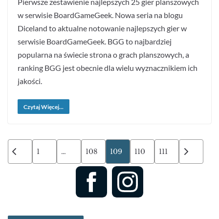
Pierwsze zestawienie najlepszych 25 gier planszowych
w serwisie BoardGameGeek. Nowa seria na blogu
Diceland to aktualne notowanie najlepszych gier w
serwisie BoardGameGeek. BGG to najbardziej
popularna na świecie strona o grach planszowych, a
ranking BGG jest obecnie dla wielu wyznacznikiem ich
jakości.
Czytaj Więcej...
Stronicowanie
1
…
108
109
110
111
wpisów