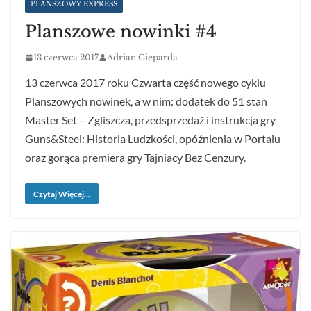
PLANSZOWY EXPRESS
Planszowe nowinki #4
13 czerwca 2017
Adrian Gieparda
13 czerwca 2017 roku Czwarta część nowego cyklu
Planszowych nowinek, a w nim: dodatek do 51 stan
Master Set – Zgliszcza, przedsprzedaż i instrukcja gry
Guns&Steel: Historia Ludzkości, opóźnienia w Portalu
oraz gorąca premiera gry Tajniacy Bez Cenzury.
Czytaj Więcej...