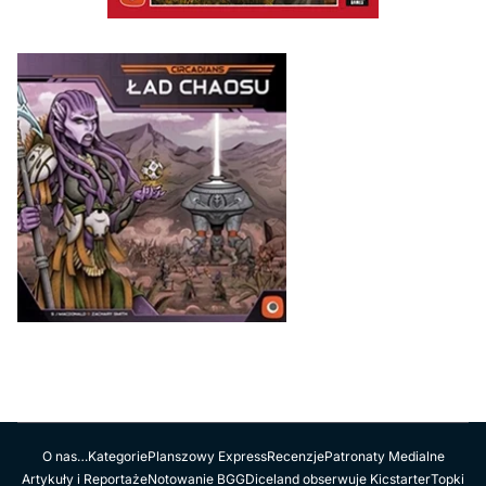
O nas…
Kategorie
Planszowy Express
Recenzje
Patronaty Medialne
Artykuły i Reportaże
Notowanie BGG
Diceland obserwuje Kicstarter
Topki