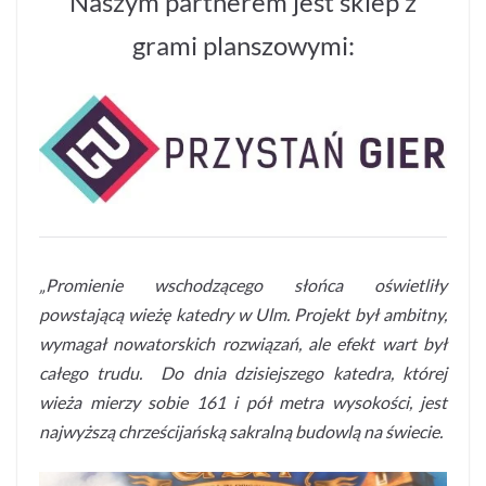
Naszym partnerem jest sklep z
grami planszowymi:
„Promienie wschodzącego słońca oświetliły
powstającą wieżę katedry w Ulm. Projekt był ambitny,
wymagał nowatorskich rozwiązań, ale efekt wart był
całego trudu. Do dnia dzisiejszego katedra, której
wieża mierzy sobie 161 i pół metra wysokości, jest
najwyższą chrześcijańską sakralną budowlą na świecie.