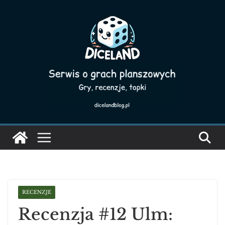
Skip
to
content
RECENZJE
Recenzja #12 Ulm: