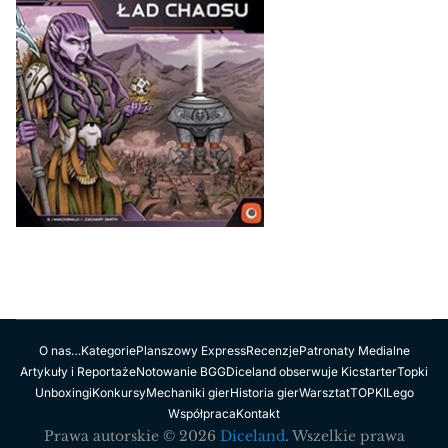
O nas…
Kategorie
Planszowy Express
Recenzje
Patronaty Medialne
Artykuły i Reportaże
Notowanie BGG
Diceland obserwuje Kicstarter
Topki
Unboxingi
Konkursy
Mechaniki gier
Historia gier
Warsztat
TOPKI
Lego
Współpraca
Kontakt
Prawa autorskie © 2026
Diceland
. Wszelkie prawa