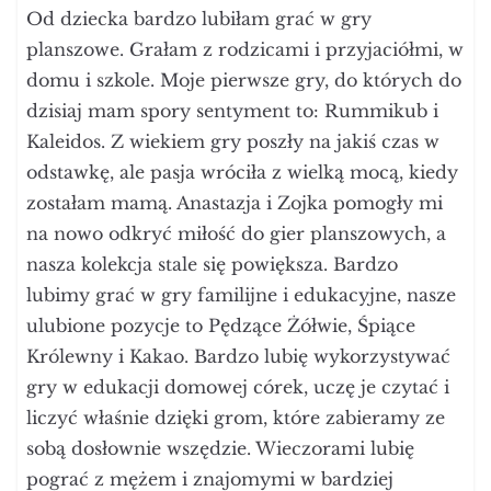
Od dziecka bardzo lubiłam grać w gry
planszowe. Grałam z rodzicami i przyjaciółmi, w
domu i szkole. Moje pierwsze gry, do których do
dzisiaj mam spory sentyment to: Rummikub i
Kaleidos. Z wiekiem gry poszły na jakiś czas w
odstawkę, ale pasja wróciła z wielką mocą, kiedy
zostałam mamą. Anastazja i Zojka pomogły mi
na nowo odkryć miłość do gier planszowych, a
nasza kolekcja stale się powiększa. Bardzo
lubimy grać w gry familijne i edukacyjne, nasze
ulubione pozycje to Pędzące Żółwie, Śpiące
Królewny i Kakao. Bardzo lubię wykorzystywać
gry w edukacji domowej córek, uczę je czytać i
liczyć właśnie dzięki grom, które zabieramy ze
sobą dosłownie wszędzie. Wieczorami lubię
pograć z mężem i znajomymi w bardziej