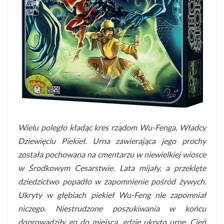
Wielu poległo kładąc kres rządom Wu-Fenga, Władcy
Dziewięciu Piekieł. Urna zawierająca jego prochy
została pochowana na cmentarzu w niewielkiej wiosce
w Środkowym Cesarstwie. Lata mijały, a przeklęte
dziedzictwo popadło w zapomnienie pośród żywych.
Ukryty w głębiach piekieł Wu-Feng nie zapomniał
niczego. Niestrudzone poszukiwania w końcu
doprowadziły go do miejsca, gdzie ukryto urnę. Cień