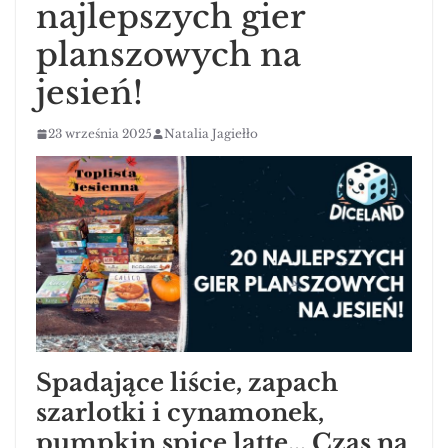
najlepszych gier
planszowych na
jesień!
23 września 2025
Natalia Jagiełło
Spadające liście, zapach
szarlotki i cynamonek,
pumpkin spice latte… Czas na