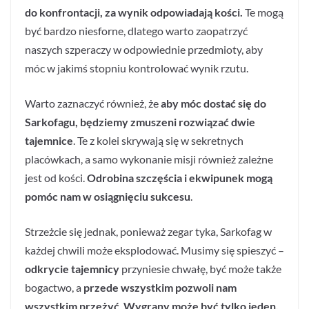
do konfrontacji, za wynik odpowiadają kości.
Te mogą
być bardzo niesforne, dlatego warto zaopatrzyć
naszych szperaczy w odpowiednie przedmioty, aby
móc w jakimś stopniu kontrolować wynik rzutu.
Warto zaznaczyć również, że
aby móc dostać się do
Sarkofagu, będziemy zmuszeni rozwiązać dwie
tajemnice
. Te z kolei skrywają się w sekretnych
placówkach, a samo wykonanie misji również zależne
jest od kości.
Odrobina szczęścia i ekwipunek mogą
pomóc nam w osiągnięciu sukcesu
.
Strzeżcie się jednak, ponieważ zegar tyka, Sarkofag w
każdej chwili może eksplodować. Musimy się spieszyć –
odkrycie tajemnicy
przyniesie chwałę, być może także
bogactwo, a
przede wszystkim pozwoli nam
wszystkim przeżyć
.
Wygrany może być tylko jeden,