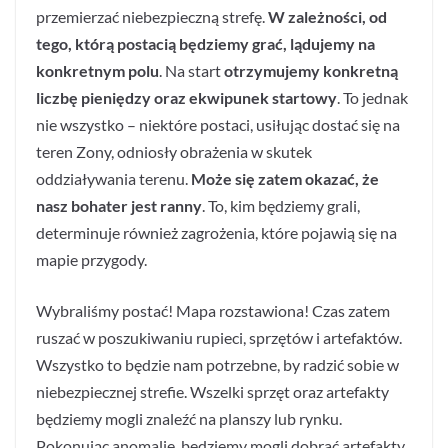
przemierzać niebezpieczną strefę.
W zależności, od
tego, którą postacią będziemy grać, lądujemy na
konkretnym polu
. Na start
otrzymujemy konkretną
liczbę pieniędzy oraz ekwipunek startowy
. To jednak
nie wszystko – niektóre postaci, usiłując dostać się na
teren Zony, odniosły obrażenia w skutek
oddziaływania terenu.
Może się zatem okazać, że
nasz bohater jest ranny
. To, kim będziemy grali,
determinuje również zagrożenia, które pojawią się na
mapie przygody.
Wybraliśmy postać! Mapa rozstawiona! Czas zatem
ruszać w poszukiwaniu rupieci, sprzętów i artefaktów.
Wszystko to będzie nam potrzebne, by radzić sobie w
niebezpiecznej strefie. Wszelki sprzęt oraz artefakty
będziemy mogli znaleźć na planszy lub rynku.
Pokonując anomalie, będziemy mogli dobrać artefakty.