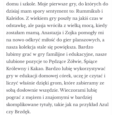
domu i szkole. Moje pierwsze gry, do których do
dzisiaj mam spory sentyment to: Rummikub i
Kaleidos. Z wiekiem gry poszły na jakiś czas w
odstawkę, ale pasja wróciła z wielką mocą, kiedy
zostałam mamą. Anastazja i Zojka pomogły mi
na nowo odkryć miłość do gier planszowych, a
nasza kolekcja stale się powiększa. Bardzo
lubimy grać w gry familijne i edukacyjne, nasze
ulubione pozycje to Pędzące Żółwie, Śpiące
Królewny i Kakao. Bardzo lubię wykorzystywać
gry w edukacji domowej córek, uczę je czytać i
liczyć właśnie dzięki grom, które zabieramy ze
sobą dosłownie wszędzie. Wieczorami lubię
pograć z mężem i znajomymi w bardziej
skomplikowane tytuły, takie jak na przykład Azul
czy Brzdęk.