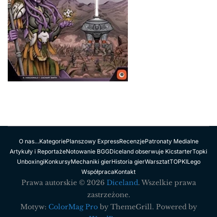
O nas…
Kategorie
Planszowy Express
Recenzje
Patronaty Medialne
Artykuły i Reportaże
Notowanie BGG
Diceland obserwuje Kicstarter
Topki
Unboxingi
Konkursy
Mechaniki gier
Historia gier
Warsztat
TOPKI
Lego
Współpraca
Kontakt
Prawa autorskie © 2026
Diceland
. Wszelkie prawa
zastrzeżone.
Motyw:
ColorMag Pro
by ThemeGrill. Powered by