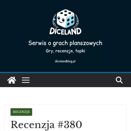
Skip
to
content
RECENZJE
Recenzja #380