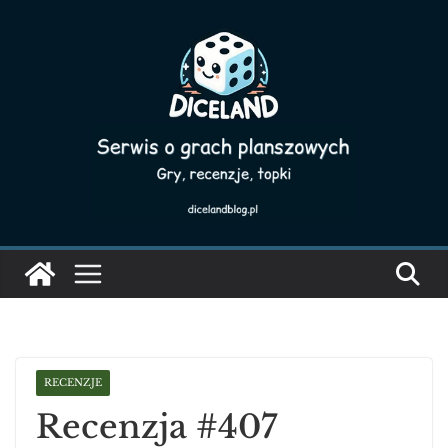
Skip
to
content
RECENZJE
Recenzja #407