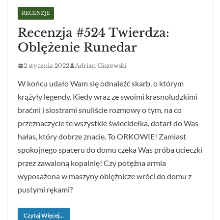
RECENZJE
Recenzja #524 Twierdza:
Oblężenie Runedar
2 stycznia 2022
Adrian Ciszewski
W końcu udało Wam się odnaleźć skarb, o którym
krążyły legendy. Kiedy wraz ze swoimi krasnoludzkimi
braćmi i siostrami snuliście rozmowy o tym, na co
przeznaczycie te wszystkie świecidełka, dotarł do Was
hałas, który dobrze znacie. To ORKOWIE! Zamiast
spokojnego spaceru do domu czeka Was próba ucieczki
przez zawaloną kopalnię! Czy potężna armia
wyposażona w maszyny oblężnicze wróci do domu z
pustymi rękami?
Czytaj Więcej...