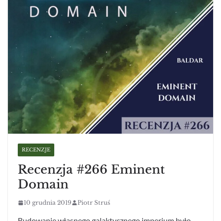
RECENZJE
Recenzja #266 Eminent
Domain
10 grudnia 2019
Piotr Struś
Budowanie własnego galaktycznego imperium było.