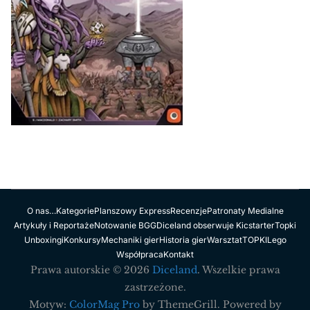
O nas…
Kategorie
Planszowy Express
Recenzje
Patronaty Medialne
Artykuły i Reportaże
Notowanie BGG
Diceland obserwuje Kicstarter
Topki
Unboxingi
Konkursy
Mechaniki gier
Historia gier
Warsztat
TOPKI
Lego
Współpraca
Kontakt
Prawa autorskie © 2026
Diceland
. Wszelkie prawa
zastrzeżone.
Motyw:
ColorMag Pro
by ThemeGrill. Powered by