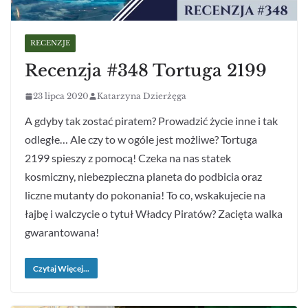
RECENZJE
Recenzja #348 Tortuga 2199
23 lipca 2020
Katarzyna Dzierżęga
A gdyby tak zostać piratem? Prowadzić życie inne i tak
odległe… Ale czy to w ogóle jest możliwe? Tortuga
2199 spieszy z pomocą! Czeka na nas statek
kosmiczny, niebezpieczna planeta do podbicia oraz
liczne mutanty do pokonania! To co, wskakujecie na
łajbę i walczycie o tytuł Władcy Piratów? Zacięta walka
gwarantowana!
Czytaj Więcej...