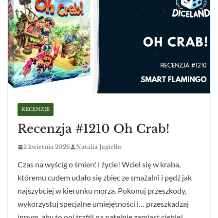
RECENZJE
Recenzja #1210 Oh Crab!
2 kwietnia 2026
Natalia Jagiełło
Czas na wyścig o śmierć i życie! Wciel się w kraba,
któremu cudem udało się zbiec ze smażalni i pędź jak
najszybciej w kierunku morza. Pokonuj przeszkody,
wykorzystuj specjalne umiejętności i… przeszkadzaj
innym, aby to oni trafili na patelnię zamiast ciebie!