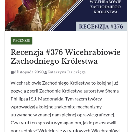
RECENZJE
Recenzja #376 Wicehrabiowie
Zachodniego Królestwa
3 listopada 2020
Katarzyna Dzierżęga
Wicehrabiowie Zachodniego Królestwa to kolejna już
pozycja z serii Zachodnie Królestwa autorstwa Shema
Phillipsa i S.J. Macdonalda. Tym razem twórcy
wprowadzają kolejne znakomite mechanizmy
utrzymane w znanej nam pięknej oprawie graficznej.
Czy tytuł ten sprosta wymaganiom, jakie pozostawili
poprzednicy? Wcielcie się w tytułowych Wicehrabiów i