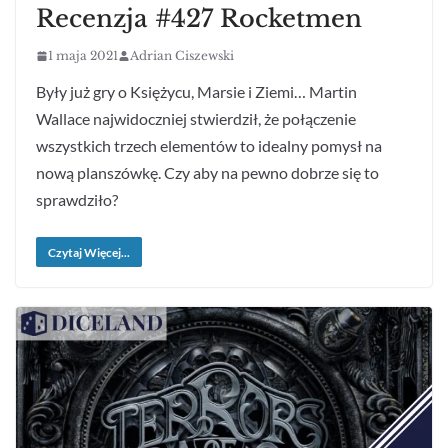
Recenzja #427 Rocketmen
1 maja 2021
Adrian Ciszewski
Były już gry o Księżycu, Marsie i Ziemi… Martin
Wallace najwidoczniej stwierdził, że połączenie
wszystkich trzech elementów to idealny pomysł na
nową planszówkę. Czy aby na pewno dobrze się to
sprawdziło?
Czytaj Więcej...