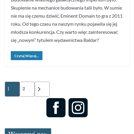
Skupienie na mechanice budowania talii było. W sumie
nie ma się czemu dziwić, Eminent Domain to gra z 2011
roku. Od tego czasu na naszym rynku pojawiła się jej
młodsza konkurencja. Czy warto więc zainteresować
się „nowym” tytułem wydawnictwa Baldar?
Czytaj Więcej...
Stronicowanie
1
2
wpisów