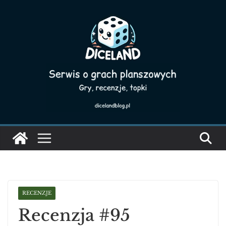
Skip
to
content
RECENZJE
Recenzja #95