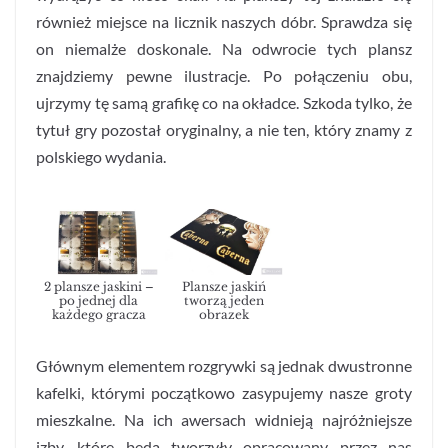
również miejsce na licznik naszych dóbr. Sprawdza się
on niemalże doskonale. Na odwrocie tych plansz
znajdziemy pewne ilustracje. Po połączeniu obu,
ujrzymy tę samą grafikę co na okładce. Szkoda tylko, że
tytuł gry pozostał oryginalny, a nie ten, który znamy z
polskiego wydania.
2 plansze jaskini –
Plansze jaskiń
po jednej dla
tworzą jeden
każdego gracza
obrazek
Głównym elementem rozgrywki są jednak dwustronne
kafelki, którymi początkowo zasypujemy nasze groty
mieszkalne. Na ich awersach widnieją najróżniejsze
izby, które będą tworzyły opracowany przez nas