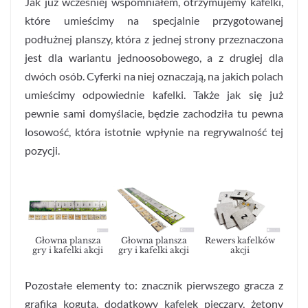
Jak już wcześniej wspomniałem, otrzymujemy kafelki,
które umieścimy na specjalnie przygotowanej
podłużnej planszy, która z jednej strony przeznaczona
jest dla wariantu jednoosobowego, a z drugiej dla
dwóch osób. Cyferki na niej oznaczają, na jakich polach
umieścimy odpowiednie kafelki. Także jak się już
pewnie sami domyślacie, będzie zachodziła tu pewna
losowość, która istotnie wpłynie na regrywalność tej
pozycji.
Głowna plansza
Głowna plansza
Rewers kafelków
gry i kafelki akcji
gry i kafelki akcji
akcji
Pozostałe elementy to: znacznik pierwszego gracza z
grafiką koguta, dodatkowy kafelek pieczary, żetony