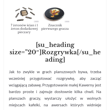
7 żetonów ścian i 1
Znacznik
żeton dodatkowej
pierwszego gracza
pieczary
[su_heading
size=”20″]Rozgrywka[/su_he
ading]
Jak to zwykle w grach planszowych bywa, trzeba
wcześniej przygotować rozgrywkę, aby zacząć
wciągającą zabawę. Przygotowanie małej Kawerny jest
bardzo proste i zajmuje dosłownie kilka chwil. Na
planszach graczy, wystarczy ułożyć w wolnych
miejscach kafelki, na awersach których widnieje