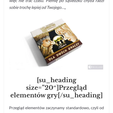
więc nie trać czasu. Plemię po sąsiedzku chyba radzi
sobie trochę lepiej od Twojego…
„
[su_heading
size=”20″]Przegląd
elementów gry[/su_heading]
Przegląd elementów zaczynamy standardowo, czyli od