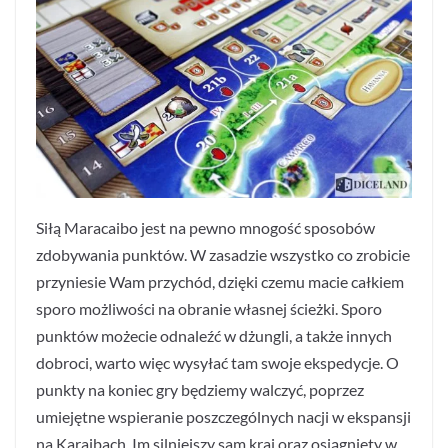
Siłą Maracaibo jest na pewno mnogość sposobów
zdobywania punktów. W zasadzie wszystko co zrobicie
przyniesie Wam przychód, dzięki czemu macie całkiem
sporo możliwości na obranie własnej ścieżki. Sporo
punktów możecie odnaleźć w dżungli, a także innych
dobroci, warto więc wysyłać tam swoje ekspedycje. O
punkty na koniec gry będziemy walczyć, poprzez
umiejętne wspieranie poszczególnych nacji w ekspansji
na Karaibach. Im silniejszy sam kraj oraz osiągnięty w