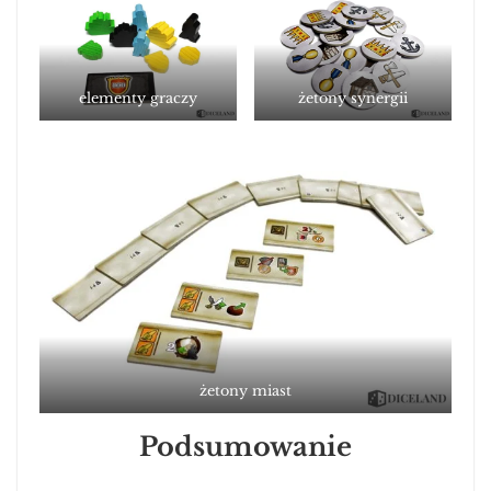
elementy graczy
żetony synergii
żetony miast
Podsumowanie