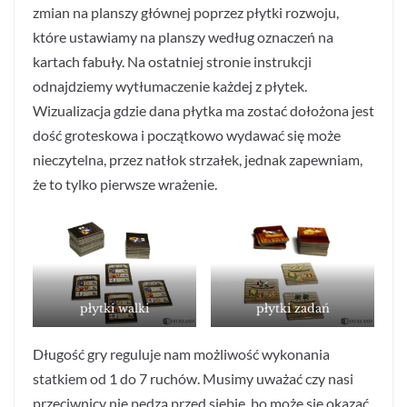
zmian na planszy głównej poprzez płytki rozwoju,
które ustawiamy na planszy według oznaczeń na
kartach fabuły. Na ostatniej stronie instrukcji
odnajdziemy wytłumaczenie każdej z płytek.
Wizualizacja gdzie dana płytka ma zostać dołożona jest
dość groteskowa i początkowo wydawać się może
nieczytelna, przez natłok strzałek, jednak zapewniam,
że to tylko pierwsze wrażenie.
płytki walki
płytki zadań
Długość gry reguluje nam możliwość wykonania
statkiem od 1 do 7 ruchów. Musimy uważać czy nasi
przeciwnicy nie pędzą przed siebie, bo może się okazać