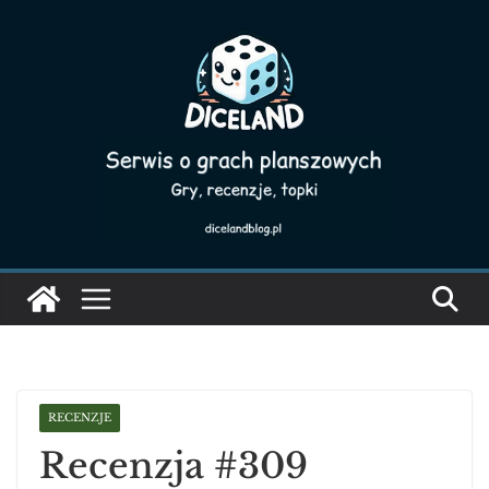
Skip
to
content
RECENZJE
Recenzja #309