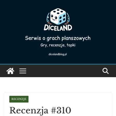
Skip
to
content
RECENZJE
Recenzja #310