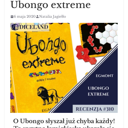
Ubongo extreme
6 maja 2020
Natalia Jagiełło
O Ubongo słyszał już chyba każdy!