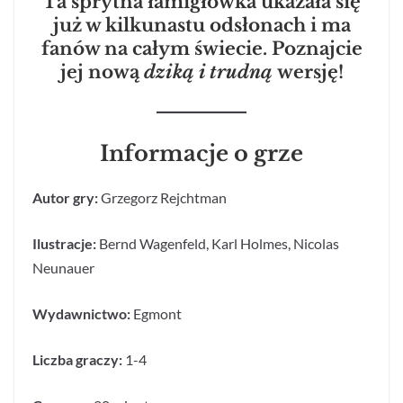
Ta sprytna łamigłówka ukazała się
już w kilkunastu odsłonach i ma
fanów na całym świecie. Poznajcie
jej nową
dziką i trudną
wersję!
Informacje o grze
Autor gry:
Grzegorz Rejchtman
Ilustracje:
Bernd Wagenfeld, Karl Holmes, Nicolas
Neunauer
Wydawnictwo:
Egmont
Liczba graczy:
1-4