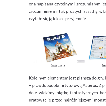
ona napisana czytelnym i zrozumiałym ję
zrozumieniem i tak prostych zasad gry. L
czytało się ją lekko i przyjemnie.
Instrukcja
In
Kolejnym elementem jest plansza do gry.
– prawdopodobnie tytułową Asteros. Z prz
dole widzimy piątkę fantastycznych boh
uratować je przed najróżniejszymi monstr