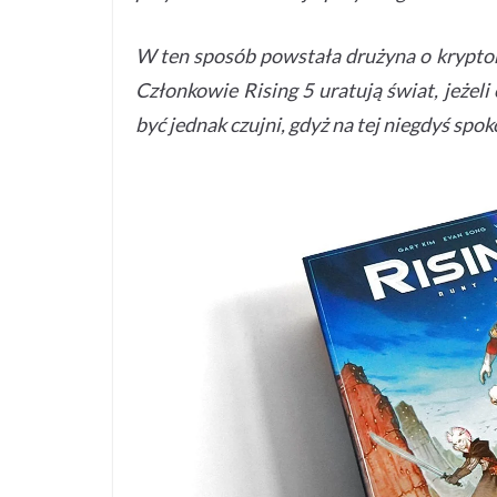
W ten sposób powstała drużyna o kryptoni
Członkowie Rising 5 uratują świat, jeżel
być jednak czujni, gdyż na tej niegdyś spo