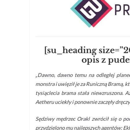
[su_heading size=”2
opis z pud
„Dawno, dawno temu na odległej planec
monstra i uwięził je za Runiczną Bramą, k
tysiąclecia brama stała niewzruszona. A
Aetheru uciekły i ponownie zaczęły dręczy
Sędziwy mędrzec Orakl zwrócił się o p
przydzielono mu najlepszych agentów: Ekho