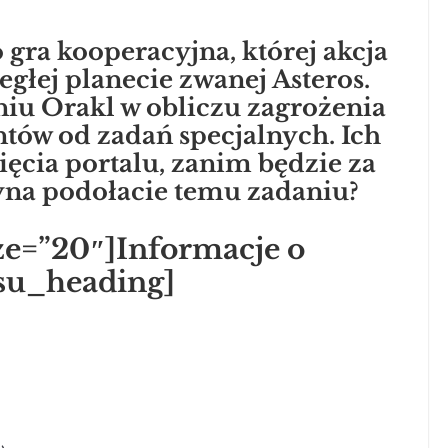
o gra kooperacyjna, której akcja
ległej planecie zwanej Asteros.
iu Orakl w obliczu zagrożenia
tów od zadań specjalnych. Ich
ięcia portalu, zanim będzie za
yna podołacie temu zadaniu?
ze=”20″]Informacje o
/su_heading]