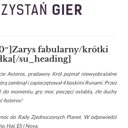
0″]Zarys fabularny/krótki
ełka[/su_heading]
ie Asteros, pradawny Król pojmał niewyobrażalne
tórą zamknął i zapieczętował 4 boskimi Runami. Przez
ż do momentu, gry moc pieczęci osłabła, złe duchy
ć Asteros!
omoc do Rady Zjednoczonych Planet. W odpowiedzi
, Hal, Eli i Nova.