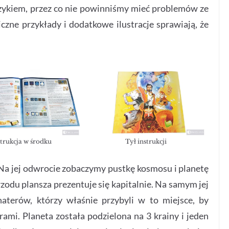
zykiem, przez co nie powinniśmy mieć problemów ze
iczne przykłady i dodatkowe ilustracje sprawiają, że
strukcja w środku
Tył instrukcji
 Na jej odwrocie zobaczymy pustkę kosmosu i planetę
odu plansza prezentuje się kapitalnie. Na samym jej
aterów, którzy właśnie przybyli w to miejsce, by
ami. Planeta została podzielona na 3 krainy i jeden