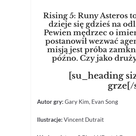
Rising 5: Runy Asteros t
dzieje się gdzieś na od
Pewien mędrzec o imien
postanowił wezwać agen
misją jest próba zamkn
późno. Czy jako druż
[su_heading si
grze[
Autor gry:
Gary Kim, Evan Song
Ilustracje:
Vincent Dutrait