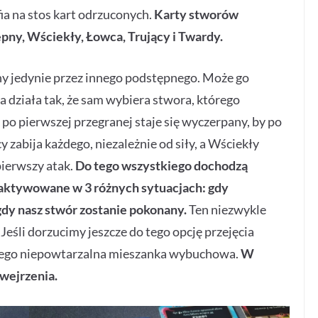
ia na stos kart odrzuconych.
Karty stworów
ępny, Wściekły, Łowca, Trujący i Twardy.
 jedynie przez innego podstępnego. Może go
działa tak, że sam wybiera stwora, którego
 po pierwszej przegranej staje się wyczerpany, by po
 zabija każdego, niezależnie od siły, a Wściekły
pierwszy atak.
Do tego wszystkiego dochodzą
 aktywowane w 3 różnych sytuacjach: gdy
gdy nasz stwór zostanie pokonany.
Ten niezwykle
eśli dorzucimy jeszcze do tego opcję przejęcia
z tego niepowtarzalna mieszanka wybuchowa.
W
wejrzenia.