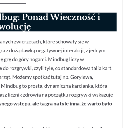
dbug: Ponad Wieczność i
wolucję
nych zwierzętach, które schowały się w
 z dużą dawką negatywnej interakcji, z jednym
 grę do góry nogami. Mindbug liczy w
 rozgrywki, czyli tyle, co standardowa talia kart.
rząt. Możemy spotkać tutaj np. Gorylewa,
c Mindbug to prosta, dynamiczna karcianka, która
nasz licznik zdrowia na początku rozgrywki wskazuje
nego wstępu, ale ta gra na tyle inna, że warto było