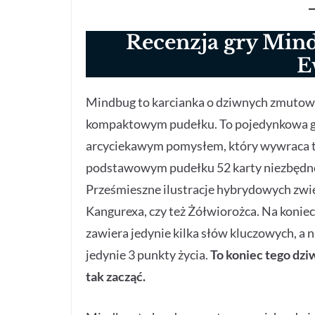
Recenzja gry Min
E
Mindbug to karcianka o dziwnych zmutowa
kompaktowym pudełku. To pojedynkowa gra
arcyciekawym pomysłem, który wywraca tę
podstawowym pudełku 52 karty niezbędne do
Prześmieszne ilustracje hybrydowych zwie
Kangurexa, czy też Żółwiorożca. Na konie
zawiera jedynie kilka słów kluczowych, a 
jedynie 3 punkty życia.
To koniec tego dziw
tak zacząć.