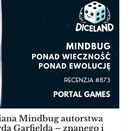
iana Mindbug autorstwa
a Garfielda – znanego i