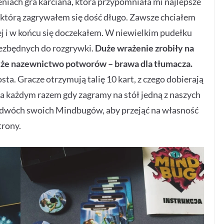
niach gra karciana, która przypomniała mi najlepsze
w którą zagrywałem się dość długo. Zawsze chciałem
ej i w końcu się doczekałem. W niewielkim pudełku
ezbędnych do rozgrywki.
Duże wrażenie zrobiły na
także nazewnictwo potworów – brawa dla tłumacza.
a. Gracze otrzymują talię 10 kart, z czego dobierają
Za każdym razem gdy zagramy na stół jedną z naszych
z dwóch swoich Mindbugów, aby przejąć na własność
trony.