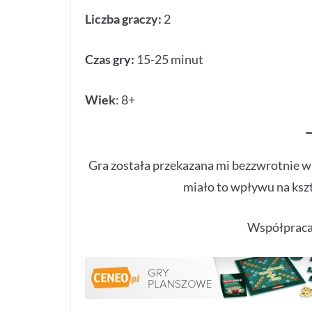
Liczba graczy:
2
Czas gry:
15-25 minut
Wiek
: 8+
Gra została przekazana mi bezzwrotnie 
miało to wpływu na kszta
Współpraca