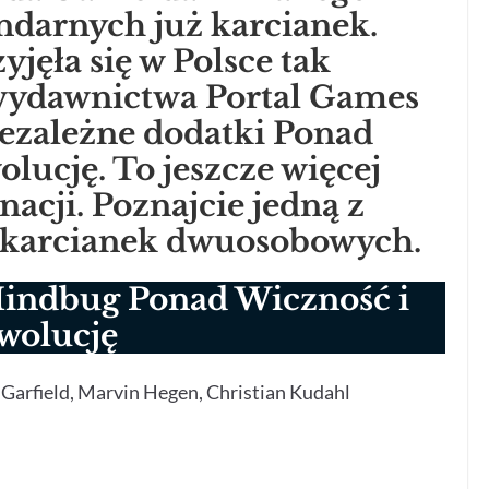
ndarnych już karcianek.
jęła się w Polsce tak
wydawnictwa Portal Games
iezależne dodatki Ponad
lucję. To jeszcze więcej
cji. Poznajcie jedną z
h karcianek dwuosobowych.
Mindbug Ponad Wiczność i
wolucję
rd Garfield, Marvin Hegen, Christian Kudahl