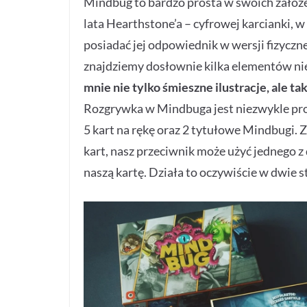
Mindbug to bardzo prosta w swoich założe
lata Hearthstone’a – cyfrowej karcianki, 
posiadać jej odpowiednik w wersji fizyczn
znajdziemy dosłownie kilka elementów ni
mnie nie tylko śmieszne ilustracje, ale 
Rozgrywka w Mindbuga jest niezwykle prost
5 kart na rękę oraz 2 tytułowe Mindbugi. 
kart, nasz przeciwnik może użyć jednego 
naszą kartę. Działa to oczywiście w dwie s