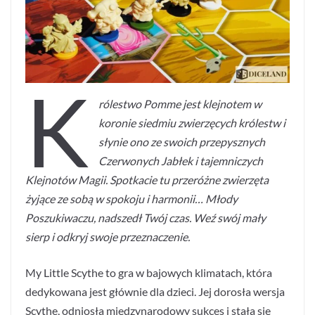
K
rólestwo Pomme jest klejnotem w
koronie siedmiu zwierzęcych królestw i
słynie ono ze swoich przepysznych
Czerwonych Jabłek i tajemniczych
Klejnotów Magii. Spotkacie tu przeróżne zwierzęta
żyjące ze sobą w spokoju i harmonii…
Młody
Poszukiwaczu, nadszedł Twój czas. Weź swój mały
sierp i odkryj swoje przeznaczenie.
My Little Scythe to gra w bajowych klimatach, która
dedykowana jest głównie dla dzieci. Jej dorosła wersja
Scythe, odniosła międzynarodowy sukces i stała się