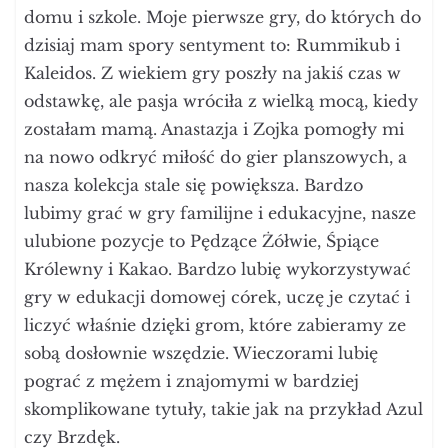
domu i szkole. Moje pierwsze gry, do których do
dzisiaj mam spory sentyment to: Rummikub i
Kaleidos. Z wiekiem gry poszły na jakiś czas w
odstawkę, ale pasja wróciła z wielką mocą, kiedy
zostałam mamą. Anastazja i Zojka pomogły mi
na nowo odkryć miłość do gier planszowych, a
nasza kolekcja stale się powiększa. Bardzo
lubimy grać w gry familijne i edukacyjne, nasze
ulubione pozycje to Pędzące Żółwie, Śpiące
Królewny i Kakao. Bardzo lubię wykorzystywać
gry w edukacji domowej córek, uczę je czytać i
liczyć właśnie dzięki grom, które zabieramy ze
sobą dosłownie wszędzie. Wieczorami lubię
pograć z mężem i znajomymi w bardziej
skomplikowane tytuły, takie jak na przykład Azul
czy Brzdęk.