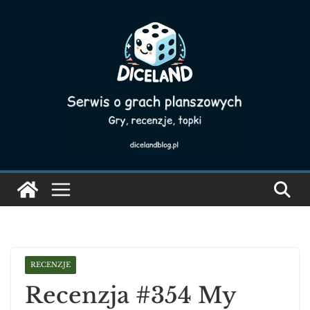
Skip
to
content
RECENZJE
Recenzja #354 My