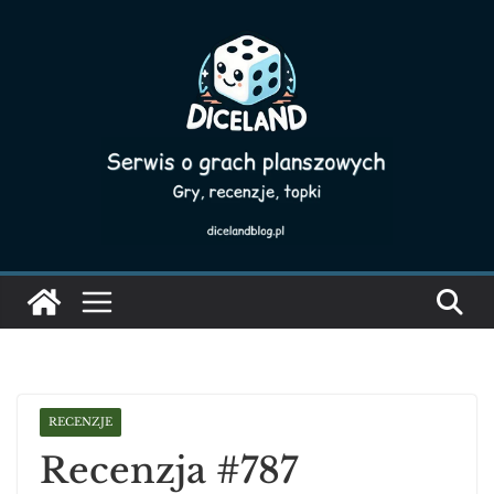
Skip
to
content
RECENZJE
Recenzja #787