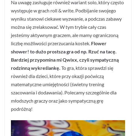
Na uwagę zasługuje również wariant solo, który często
występuje w grach roll & write. Podbijanie swojego
wyniku stanowi ciekawe wyzwanie, a podczas zabawy
można się zrelaksować. W tym trybie cały czas
jesteśmy aktywnym graczem, ale mamy ograniczoną
liczbę możliwości przerzucania kostek.
Flower
shower! to dużo prostsza gra od np. Rzuć na tacę.
Bardziej przypomina mi Qwixx, czyli sympatyczną
rodzinną wykreślankę.
To gra, która sprawdzi się
również dla dzieci, które przy okazji poćwiczą
matematyczne umiejętności (świetny trening
szacowania i dodawania). Polecamy szczególnie dla
młodszych graczy oraz jako sympatyczną grę
podróżną!