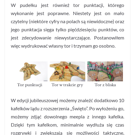
W pudełku jest również tor punktacji, którego
wykonanie jest poprawne. Niestety jest on mało
czytelny (niektóre cyfry na polach są niewidoczne) oraz
jego punktacja sięga tylko pięćdziesięciu punktów, co
jest zdecydowanie niewystarczające. Postanowiłem
więc wydrukować własny tor i trzymam go osobno.
Tor punktacji
Tor w trakcie gry
Tor z bliska
W edycji jubileuszowej możemy znaleźć dodatkowo 10
kafelków lądu z rozszerzenia „Święto”. Po wyłożeniu go,
możemy zdjąć dowolnego meepla z innego kafelka.
Dzięki tym kafelkom, minimalnie wydłuża się czas
rozgrywki i zwiększają się możliwości taktyczne,