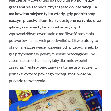
Nie czekamy zbyt długo na swoją turę, a
pomiędzy
graczami nie zachodzi zbyt często do interakcji. Ta
ma bowiem miejsce tylko wtedy, gdy podbieramy
naszym przeciwnikom karty dostępne na rynku oraz
gdy wykradamy tytana z cudzej wyspy
. Tu
wprowadziłbym ewentualnie możliwość nasyłania
potworów na naszych przeciwników. Otwierałoby to
okno na jeszcze więcej wzajemnych przepychanek. Ta
gra przypomina w pewnym sensie przeciąganie liny,
zatem taka mechanika byłaby dla mnie w pełni
zasadna. Niestety tego zjawiska tu nie uświadczymy,
jednak tworzy to pewnego rodzaju możliwość na
przyszłe rozszerzenia.