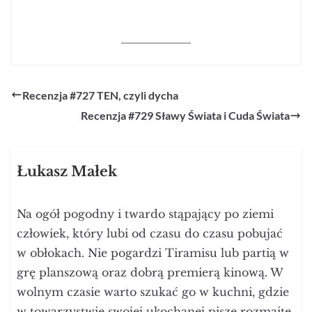
Recenzja #727 TEN, czyli dycha
Recenzja #729 Sławy Świata i Cuda Świata
Łukasz Małek
Na ogół pogodny i twardo stąpający po ziemi
człowiek, który lubi od czasu do czasu pobujać
w obłokach. Nie pogardzi Tiramisu lub partią w
grę planszową oraz dobrą premierą kinową. W
wolnym czasie warto szukać go w kuchni, gdzie
w towarzystwie swojej ukochanej pisze rozmaite