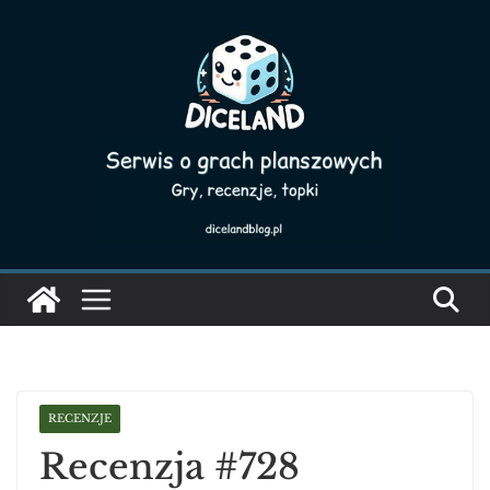
Skip
to
content
RECENZJE
Recenzja #728