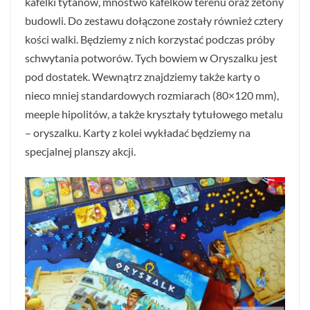
kafelki tytanów, mnóstwo kafelków terenu oraz żetony
budowli. Do zestawu dołączone zostały również cztery
kości walki. Będziemy z nich korzystać podczas próby
schwytania potworów. Tych bowiem w Oryszalku jest
pod dostatek. Wewnątrz znajdziemy także karty o
nieco mniej standardowych rozmiarach (80×120 mm),
meeple hipolitów, a także kryształy tytułowego metalu
– oryszalku. Karty z kolei wykładać będziemy na
specjalnej planszy akcji.