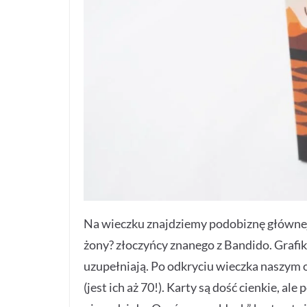
Na wieczku znajdziemy podobiznę głównej 
żony? złoczyńcy znanego z Bandido. Grafiki
uzupełniają. Po odkryciu wieczka naszym 
(jest ich aż 70!). Karty są dość cienkie, al