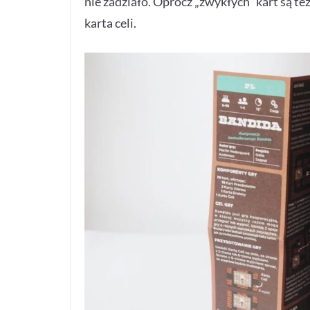
nie zadziało. Oprócz „zwykłych” kart są te
karta celi.