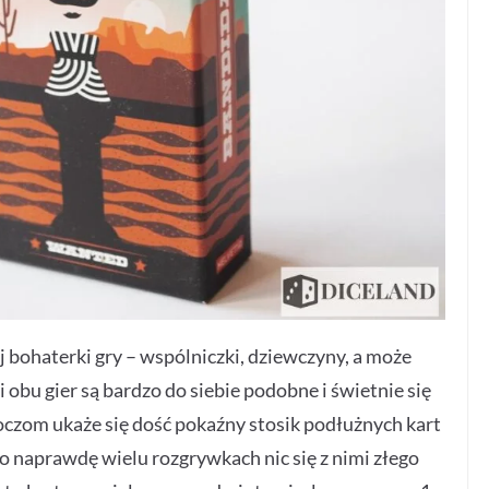
bohaterki gry – wspólniczki, dziewczyny, a może
 obu gier są bardzo do siebie podobne i świetnie się
oczom ukaże się dość pokaźny stosik podłużnych kart
e po naprawdę wielu rozgrywkach nic się z nimi złego