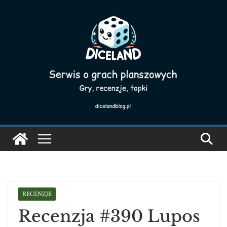
Skip
to
content
RECENZJE
Recenzja #390 Lupos