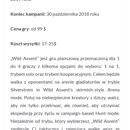
Koniec kampanii
: 30 października 2018 roku
Cena gry
: od 99 $
Koszt wysyłki
: 17-25$
„Wild Assent” jest gra planszową przeznaczoną dla 1
do 4 graczy z kilkoma opcjami do wyboru: 1 na 1,
trybem solo oraz trybem kooperacyjnym. Celem będzie
walka z oponentami na arenie gladiatorów w trybie
Silverstrem in Wild Assent’s skirmish-style Arena
mode. Poluj na niebezpieczne kreatury z dziczy, walcz,
aby nie tylko przetrwać, ale również, aby utrzymać
ekspedycję przy życiu w campaign-based Hunt mode.
Niezależnie od trybu, który wybierzesz, „Wild Assent”
zaoferuje Ci taktyczną i zajmującą walkę wraz ze