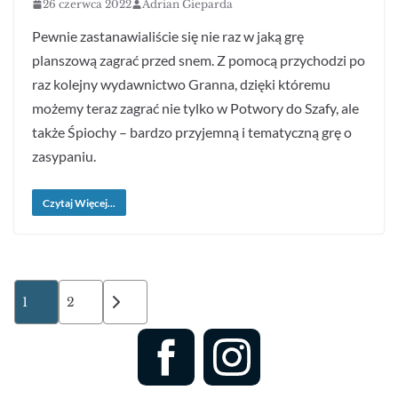
26 czerwca 2022
Adrian Gieparda
Pewnie zastanawialiście się nie raz w jaką grę
planszową zagrać przed snem. Z pomocą przychodzi po
raz kolejny wydawnictwo Granna, dzięki któremu
możemy teraz zagrać nie tylko w Potwory do Szafy, ale
także Śpiochy – bardzo przyjemną i tematyczną grę o
zasypaniu.
Czytaj Więcej...
Stronicowanie
1
2
wpisów