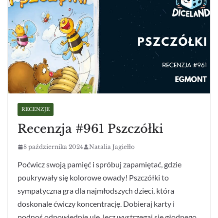
RECENZJE
Recenzja #961 Pszczółki
8 października 2024
Natalia Jagiełło
Poćwicz swoją pamięć i spróbuj zapamiętać, gdzie
poukrywały się kolorowe owady! Pszczółki to
sympatyczna gra dla najmłodszych dzieci, która
doskonale ćwiczy koncentrację. Dobieraj karty i
podnoś odpowiednie ule, lecz wystrzegaj się głodnego