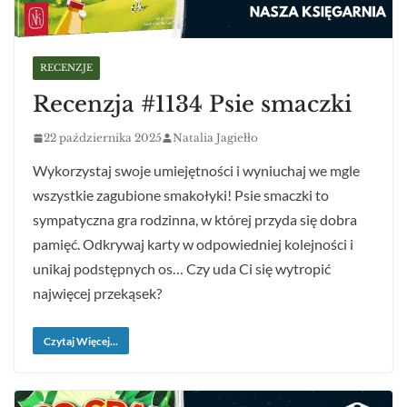
RECENZJE
Recenzja #1134 Psie smaczki
22 października 2025
Natalia Jagiełło
Wykorzystaj swoje umiejętności i wyniuchaj we mgle
wszystkie zagubione smakołyki! Psie smaczki to
sympatyczna gra rodzinna, w której przyda się dobra
pamięć. Odkrywaj karty w odpowiedniej kolejności i
unikaj podstępnych os… Czy uda Ci się wytropić
najwięcej przekąsek?
Czytaj Więcej...