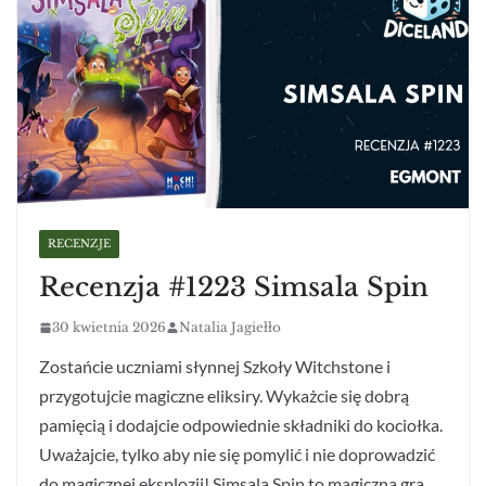
RECENZJE
Recenzja #1223 Simsala Spin
30 kwietnia 2026
Natalia Jagiełło
Zostańcie uczniami słynnej Szkoły Witchstone i
przygotujcie magiczne eliksiry. Wykażcie się dobrą
pamięcią i dodajcie odpowiednie składniki do kociołka.
Uważajcie, tylko aby nie się pomylić i nie doprowadzić
do magicznej eksplozji! Simsala Spin to magiczna gra