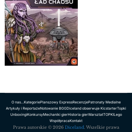
O nas…
Kategorie
Planszowy Express
Recenzje
Patronaty Medialne
Artykuły i Reportaże
Notowanie BGG
Diceland obserwuje Kicstarter
Topki
Unboxingi
Konkursy
Mechaniki gier
Historia gier
Warsztat
TOPKI
Lego
Współpraca
Kontakt
Prawa autorskie © 2026
Diceland
. Wszelkie prawa