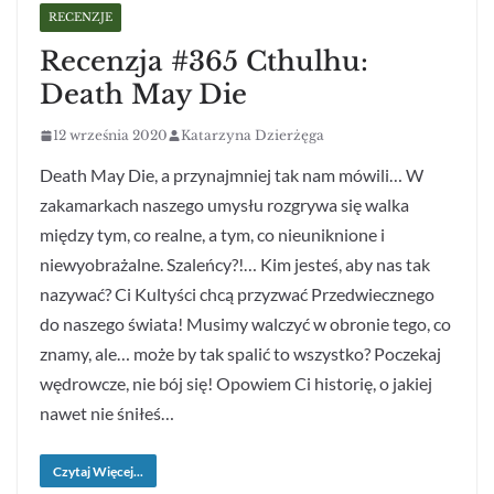
RECENZJE
Recenzja #365 Cthulhu:
Death May Die
12 września 2020
Katarzyna Dzierżęga
Death May Die, a przynajmniej tak nam mówili… W
zakamarkach naszego umysłu rozgrywa się walka
między tym, co realne, a tym, co nieuniknione i
niewyobrażalne. Szaleńcy?!… Kim jesteś, aby nas tak
nazywać? Ci Kultyści chcą przyzwać Przedwiecznego
do naszego świata! Musimy walczyć w obronie tego, co
znamy, ale… może by tak spalić to wszystko? Poczekaj
wędrowcze, nie bój się! Opowiem Ci historię, o jakiej
nawet nie śniłeś…
Czytaj Więcej...