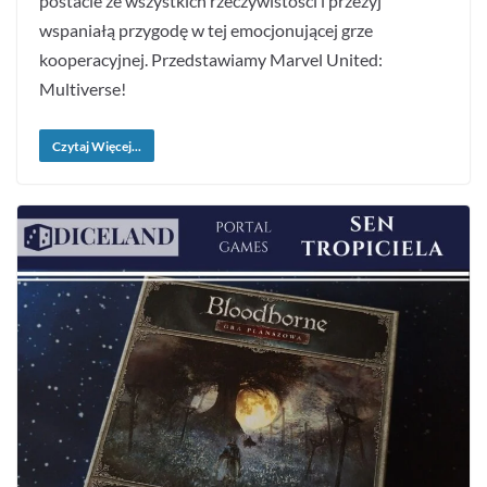
postacie ze wszystkich rzeczywistości i przeżyj
wspaniałą przygodę w tej emocjonującej grze
kooperacyjnej. Przedstawiamy Marvel United:
Multiverse!
Czytaj Więcej...