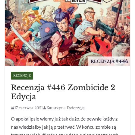
RECENZJE
Recenzja #446 Zombicide 2
Edycja
17 czerwca 2021
Katarzyna Dzierżęga
O apokalipsie wiemy już tak dużo, że pewnie każdy z
nas wiedziałby jak ją przetrwać. W końcu zombie są
tematem wielu filmów, czy właśnie gier planszowych.