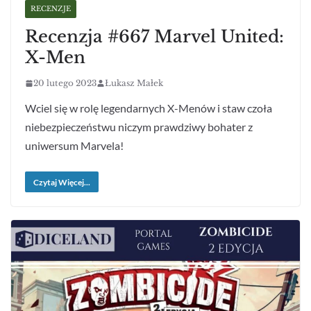
RECENZJE
Recenzja #667 Marvel United:
X-Men
20 lutego 2023
Łukasz Małek
Wciel się w rolę legendarnych X-Menów i staw czoła
niebezpieczeństwu niczym prawdziwy bohater z
uniwersum Marvela!
Czytaj Więcej...