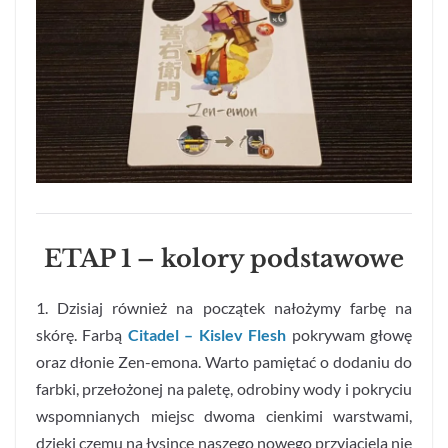
ETAP 1 – kolory podstawowe
1. Dzisiaj również na początek nałożymy farbę na
skórę. Farbą
Citadel – Kislev Flesh
pokrywam głowę
oraz dłonie Zen-emona. Warto pamiętać o dodaniu do
farbki, przełożonej na paletę, odrobiny wody i pokryciu
wspomnianych miejsc dwoma cienkimi warstwami,
dzięki czemu na łysince naszego nowego przyjaciela nie