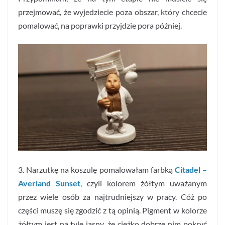
przejmować, że wyjedziecie poza obszar, który chcecie
pomalować, na poprawki przyjdzie pora później.
3. Narzutkę na koszulę pomalowałam farbką
Citadel –
Averland Sunset
, czyli kolorem żółtym uważanym
przez wiele osób za najtrudniejszy w pracy. Cóż po
części muszę się zgodzić z tą opinią. Pigment w kolorze
żółtym jest na tyle jasny, że ciężko dobrze nim pokryć