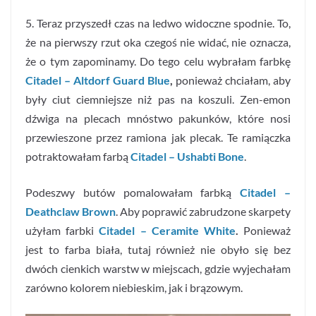
5. Teraz przyszedł czas na ledwo widoczne spodnie. To,
że na pierwszy rzut oka czegoś nie widać, nie oznacza,
że o tym zapominamy. Do tego celu wybrałam farbkę
Citadel – Altdorf Guard Blue
,
ponieważ chciałam, aby
były ciut ciemniejsze niż pas na koszuli. Zen-emon
dźwiga na plecach mnóstwo pakunków, które nosi
przewieszone przez ramiona jak plecak. Te ramiączka
potraktowałam farbą
Citadel – Ushabti Bone
.
Podeszwy butów pomalowałam farbką
Citadel –
Deathclaw Brown
. Aby poprawić zabrudzone skarpety
użyłam farbki
Citadel – Ceramite White
.
Ponieważ
jest to farba biała, tutaj również nie obyło się bez
dwóch cienkich warstw w miejscach, gdzie wyjechałam
zarówno kolorem niebieskim, jak i brązowym.