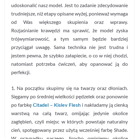
udoskonalić nasz model. Jest to zadanie zdecydowanie
trudniejsze, niż etapy opisane wyżej, ponieważ wymaga
od Was większego skupienia oraz wprawy.
Rozjaśnianie krawędzi ma sprawić, że model zyska
trójwymiarowość, a tym samym będzie bardziej
przyciągał uwagę. Sama technika nie jest trudna i
jestem pewna, że szybko załapiecie, o co w niej chodzi,
natomiast potrzeba ćwiczeń, aby opanować ją do
perfekcji.
1. Na początku skupimy się na twarzy oraz dłoniach.
Sięgamy po średniej wielkości pędzelek oraz ponownie
po farbkę
Citadel – Kislev Flesh
i nakładamy ją cienką
warstwą na całą twarz, omijając jedynie okolice
zagłębień, czyli miejsc w których powstaje naturalny
cień, spotęgowany przez użytą wcześniej farbę Shade.
W przypadku naszego Jirocho ominiemy okolice