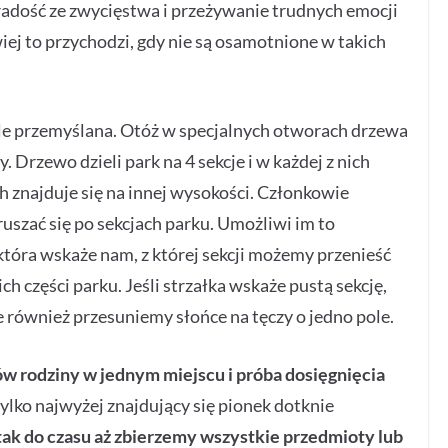
radość ze zwycięstwa i przeżywanie trudnych emocji
ej to przychodzi, gdy nie są osamotnione w takich
eźle przemyślana. Otóż w specjalnych otworach drzewa
 Drzewo dzieli park na 4 sekcje i w każdej z nich
h znajduje się na innej wysokości. Członkowie
uszać się po sekcjach parku. Umożliwi im to
która wskaże nam, z której sekcji możemy przenieść
ch części parku. Jeśli strzałka wskaże pustą sekcję,
również przesuniemy słońce na tęczy o jedno pole.
ów rodziny w jednym miejscu i próba dosięgnięcia
tylko najwyżej znajdujący się pionek dotknie
tak do czasu aż zbierzemy wszystkie przedmioty lub