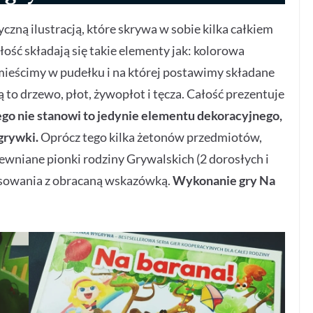
czną ilustracją, które skrywa w sobie kilka całkiem
ość składają się takie elementy jak: kolorowa
umieścimy w pudełku i na której postawimy składane
to drzewo, płot, żywopłot i tęcza. Całość prezentuje
go nie stanowi to jedynie elementu dekoracyjnego,
zgrywki.
Oprócz tego kilka żetonów przedmiotów,
rewniane pionki rodziny Grywalskich (2 dorosłych i
 losowania z obracaną wskazówką.
Wykonanie gry Na