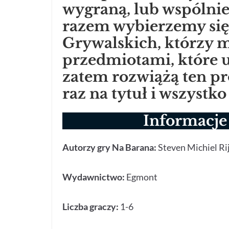
wygraną, lub wspólni
razem wybierzemy się
Grywalskich, którzy m
przedmiotami, które u
zatem rozwiążą ten pr
raz na tytuł i wszystko 
Informacje
Autorzy gry
Na Barana:
Steven Michiel Ri
Wydawnictwo:
Egmont
Liczba graczy:
1-6