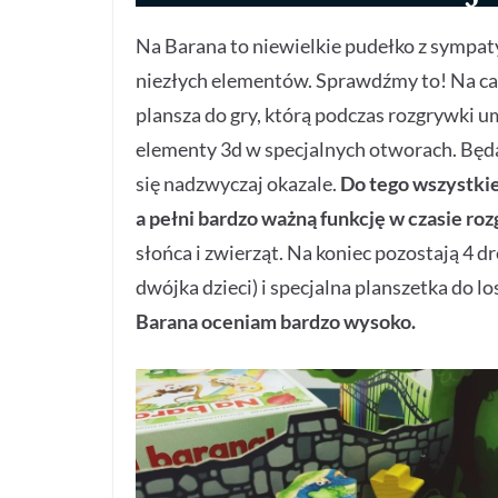
Na Barana to niewielkie pudełko z sympaty
niezłych elementów. Sprawdźmy to! Na cał
plansza do gry, którą podczas rozgrywki 
elementy 3d w specjalnych otworach. Będą 
się nadzwyczaj okazale.
Do tego wszystkie
a pełni bardzo ważną funkcję w czasie ro
słońca i zwierząt. Na koniec pozostają 4 d
dwójka dzieci) i specjalna planszetka do
Barana oceniam bardzo wysoko.