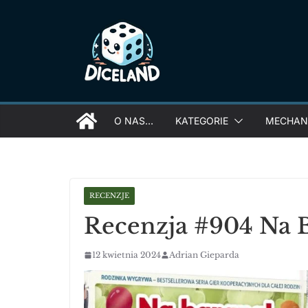
Skip
to
content
O NAS…
KATEGORIE
MECHANI
RECENZJE
Recenzja #904 Na 
12 kwietnia 2024
Adrian Gieparda