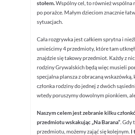
stołem.
Wspólny cel, to również wspólna 
po porażce. Małym dzieciom znacznie łatwi
sytuacjach.
Cała rozgrywka jest całkiem sprytna i ni
umieścimy 4 przedmioty, które tam utknęły.
znajdzie się takowy przedmiot. Każdy z nic
rodziny Grywalskich będą więc musieli por
specjalna plansza z obracaną wskazówką, 
członka rodziny do jednej z dwóch sąsiedni
wtedy poruszymy dowolnym pionkiem, ale 
Naszym celem jest zebranie kilku członk
przedmiotu wskakując „Na Barana”
. Gdy 
przedmiotu, możemy zająć się kolejnym.
I 