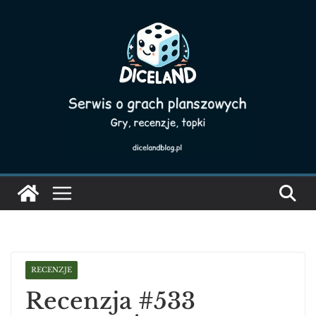
Skip
to
content
RECENZJE
Recenzja #533