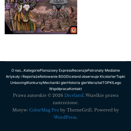
O nas…
Kategorie
Planszowy Express
Recenzje
Patronaty Medialne
Artykuły i Reportaże
Notowanie BGG
Diceland obserwuje Kicstarter
Topki
Unboxingi
Konkursy
Mechaniki gier
Historia gier
Warsztat
TOPKI
Lego
Współpraca
Kontakt
Prawa autorskie © 2026
Diceland
. Wszelkie prawa
zastrzeżone.
Motyw:
ColorMag Pro
by ThemeGrill. Powered by
WordPress
.