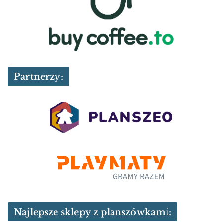
Partnerzy:
Najlepsze sklepy z planszówkami: