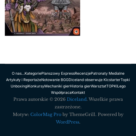
O nas…
Kategorie
Planszowy Express
Recenzje
Patronaty Medialne
Artykuły i Reportaże
Notowanie BGG
Diceland obserwuje Kicstarter
Topki
Unboxingi
Konkursy
Mechaniki gier
Historia gier
Warsztat
TOPKI
Lego
Współpraca
Kontakt
Prawa autorskie © 2026
Diceland
. Wszelkie prawa
zastrzeżone.
Motyw:
ColorMag Pro
by ThemeGrill. Powered by
WordPress
.