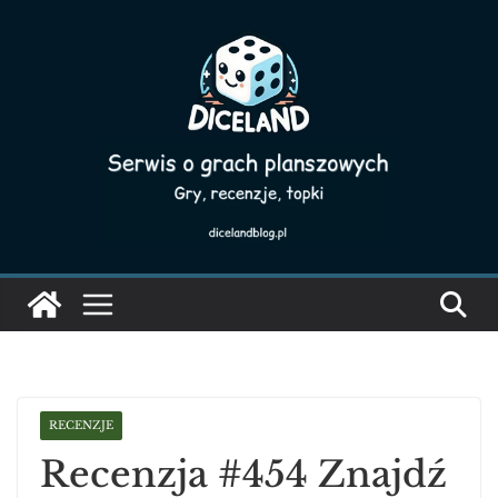
Skip
to
content
RECENZJE
Recenzja #454 Znajdź