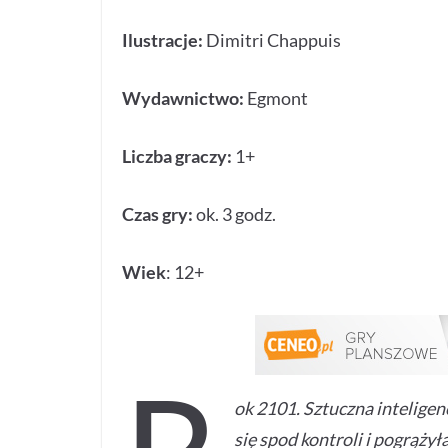
Ilustracje:
Dimitri Chappuis
Wydawnictwo:
Egmont
Liczba graczy:
1+
Czas gry:
ok. 3 godz.
Wiek
: 12+
ok 2101. Sztuczna inteligen
się spod kontroli i pogrąży