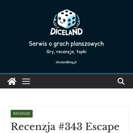
Skip
to
content
RECENZJE
Recenzja #343 Escape