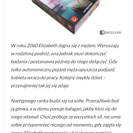
W roku 2060 Elizabeth żegna się z mężem. Wyruszają
w rodzinną podróż, ona jednak musi dokończyć
badania i postanawia później do niego dołączyć. Gdy
tylko autonomiczny pojazd męża opuszcza podjazd,
kobieta wraca do pracy. Kolejny zwykły dzień –
przynajmniej tak jej się zdaje.
Następnego ranka budzi się na sofie. Przeraźliwie boli
ją głowa, a w domu panuje bałagan, jakby ktoś się do
niego włamał. Choć próbuje ze wszystkich sił, nie umie
sobie przypomnieć niczego od momentu, gdy zajęła się
pracą. Elizabeth postanawia użyć skanera pamięci.