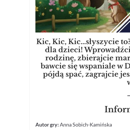
Kic, Kic, Kic…słyszycie to
dla dzieci! Wprowadźc
rodzinę, zbierajcie ma
bawcie się wspaniale w D
pójdą spać, zagrajcie je
Infor
Autor gry:
Anna Sobich-Kamińska