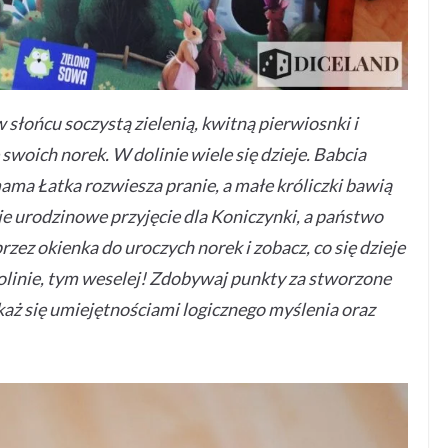
 słońcu soczystą zielenią, kwitną pierwiosnki i
 swoich norek. W dolinie wiele się dzieje. Babcia
ma Łatka rozwiesza pranie, a małe króliczki bawią
e urodzinowe przyjęcie dla Koniczynki, a państwo
przez okienka do uroczych norek i zobacz, co się dzieje
 dolinie, tym weselej! Zdobywaj punkty za stworzone
każ się umiejętnościami logicznego myślenia oraz