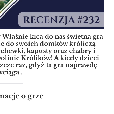
? Właśnie kica do nas świetna gra
ie do swoich domków króliczą
rchewki, kapusty oraz chabry i
olinie Królików! A kiedy dzieci
szcze raz, gdyż ta gra naprawdę
wciąga…
macje o grze