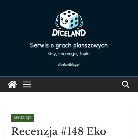
Skip
to
content
RECENZJE
Recenzja #148 Eko