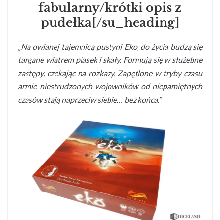
fabularny/krótki opis z
pudełka[/su_heading]
„Na owianej tajemnicą pustyni Eko, do życia budzą się
targane wiatrem piasek i skały. Formują się w służebne
zastępy, czekając na rozkazy. Zapętlone w tryby czasu
armie niestrudzonych wojowników od niepamiętnych
czasów stają naprzeciw siebie… bez końca.”