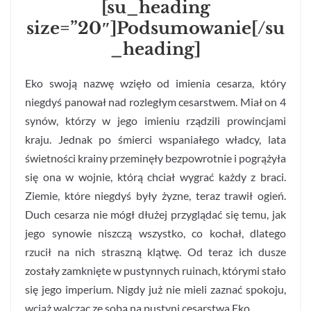
[su_heading
size=”20″]Podsumowanie[/su
_heading]
Eko swoją nazwę wzięło od imienia cesarza, który
niegdyś panował nad rozległym cesarstwem. Miał on 4
synów, którzy w jego imieniu rządzili prowincjami
kraju. Jednak po śmierci wspaniałego władcy, lata
świetności krainy przeminęły bezpowrotnie i pogrążyła
się ona w wojnie, którą chciał wygrać każdy z braci.
Ziemie, które niegdyś były żyzne, teraz trawił ogień.
Duch cesarza nie mógł dłużej przyglądać się temu, jak
jego synowie niszczą wszystko, co kochał, dlatego
rzucił na nich straszną klątwę. Od teraz ich dusze
zostały zamknięte w pustynnych ruinach, którymi stało
się jego imperium. Nigdy już nie mieli zaznać spokoju,
wciąż walcząc ze sobą na pustyni cesarstwa Eko.