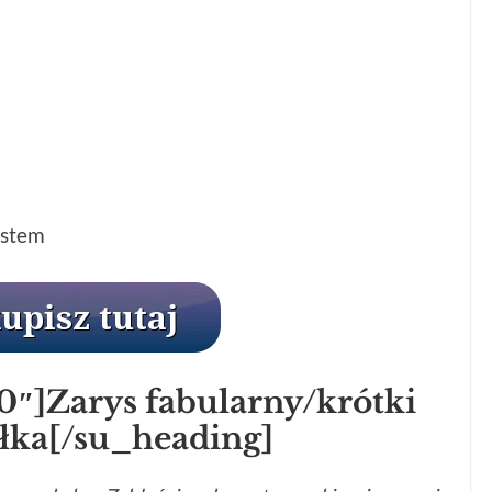
ystem
0″]Zarys fabularny/krótki
ełka[/su_heading]