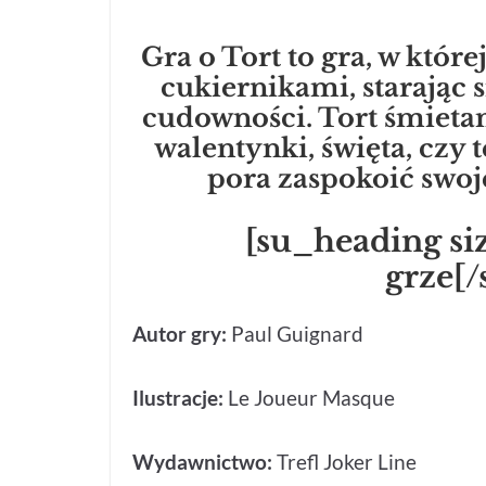
Gra o Tort to gra, w które
cukiernikami, starając s
cudowności. Tort śmieta
walentynki, święta, czy 
pora zaspokoić swo
[su_heading si
grze[
Autor gry:
Paul Guignard
Ilustracje:
Le Joueur Masque
Wydawnictwo:
Trefl Joker Line