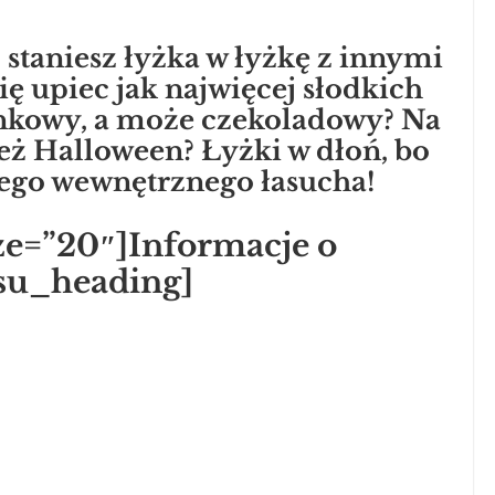
j staniesz łyżka w łyżkę z innymi
ię upiec jak najwięcej słodkich
nkowy, a może czekoladowy? Na
też Halloween? Łyżki w dłoń, bo
jego wewnętrznego łasucha!
ze=”20″]Informacje o
/su_heading]