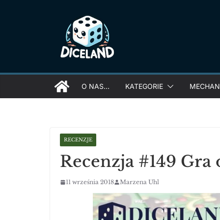
Skip
to
content
O NAS…
KATEGORIE
MECHANI
RECENZJE
Recenzja #149 Gra 
11 września 2018
Marzena Uhl