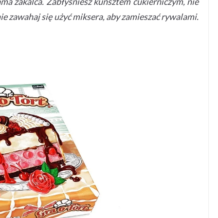
rama zakalca. Zabłyśniesz kunsztem cukierniczym, nie
ie zawahaj się użyć miksera, aby zamieszać rywalami.