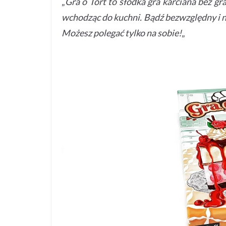
„
Gra o Tort to słodka gra karciana bez g
wchodząc do kuchni. Bądź bezwzględny i n
Możesz polegać tylko na sobie!
„