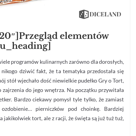
”20″]Przegląd elementów
su_heading]
 wiele programów kulinarnych zarówno dla dorosłych,
n nikogo dziwić fakt, że ta tematyka przedostała się
ój stół wjechało dość niewielkie pudełko Gry o Tort,
o zajrzenia do jego wnętrza. Na początku przywitała
etker. Bardzo ciekawy pomysł tyle tylko, że zamiast
ozdobienie… pierniczków pod choinkę. Bardziej
jakikolwiek tort, ale z racji, że święta są już tuż tuż,