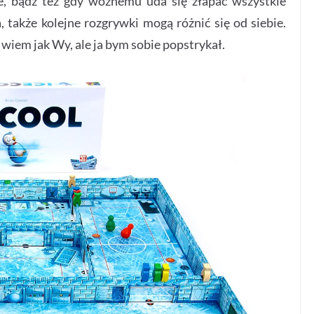
e, bądź też gdy woźnemu uda się złapać wszystkie
 także kolejne rozgrywki mogą różnić się od siebie.
 wiem jak Wy, ale ja bym sobie popstrykał.