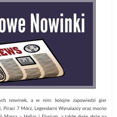
ych nowinek, a w nim: kolejne zapowiedzi gier
l, Piraci 7 Mórz, Legendarni Wynalazcy oraz mocno
 Marsa – Hellas i Elysium, a także dwie akcje na