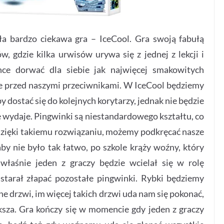
a bardzo ciekawa gra – IceCool. Gra swoją fabułą
, gdzie kilka urwisów urywa się z jednej z lekcji i
ce dorwać dla siebie jak najwięcej smakowitych
e przed naszymi przeciwnikami. W IceCool będziemy
y dostać się do kolejnych korytarzy, jednak nie będzie
ię wydaje. Pingwinki są niestandardowego kształtu, co
 dzięki takiemu rozwiązaniu, możemy podkręcać nasze
aby nie było tak łatwo, po szkole krąży woźny, który
właśnie jeden z graczy będzie wcielał się w rolę
starał złapać pozostałe pingwinki. Rybki będziemy
ne drzwi, im więcej takich drzwi uda nam się pokonać,
sza. Gra kończy się w momencie gdy jeden z graczy