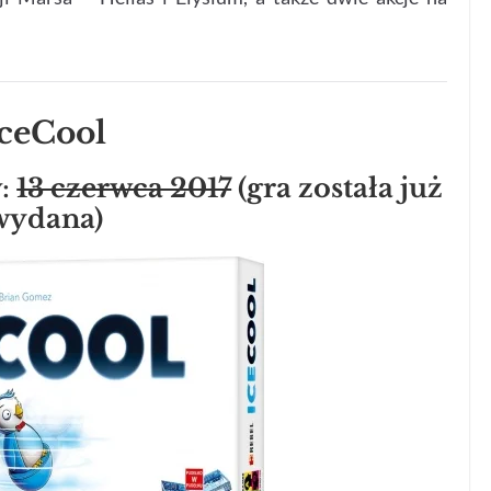
IceCool
:
13 czerwca 2017
(gra została już
wydana)