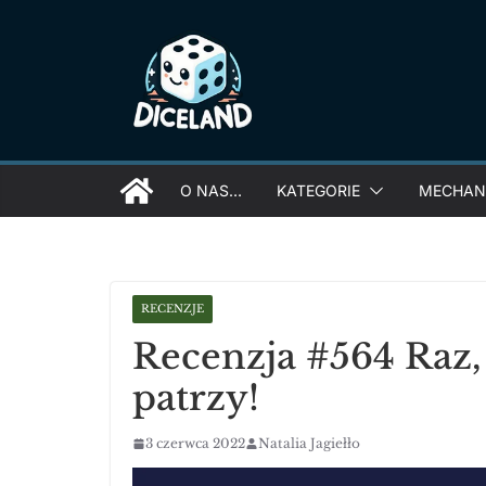
Skip
to
content
O NAS…
KATEGORIE
MECHANI
RECENZJE
Recenzja #564 Raz,
patrzy!
3 czerwca 2022
Natalia Jagiełło