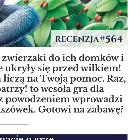
 zwierzaki do ich domków i
e ukryły się przed wilkiem!
ka liczą na Twoją pomoc. Raz,
trzy! to wesoła gra dla
a z powodzeniem wprowadzi
anszówek. Gotowi na zabawę?
macje o grze