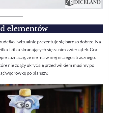
ąd elementów
pudełko i wizualnie prezentuje się bardzo dobrze. Na
ka i kilka skradających się za nim zwierzątek. Gra
ie zaznaczę, że nie ma w niej niczego strasznego.
 które nie zdąży ukryć się przed wilkiem musimy po
cząć wędrówkę po planszy.