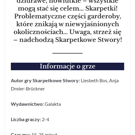
dziurawe, nowiutkie – wszystkie
mogą stać się celem… Skarpetki!
Problematyczne części garderoby,
które znikają w niewyjaśnionych
okolicznościach… Uwaga, strzeż się
– nadchodzą Skarpetkowe Stwory!
Informacje o grze
Autor gry Skarpetkowe Stwory:
Liesbeth Bos, Anja
Dreier-Brückner
Wydawnictwo:
Galakta
Liczba graczy:
2-4
Czas gry:
15-25 minut