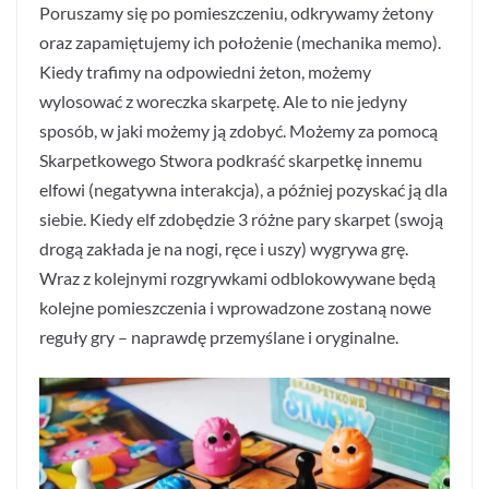
Poruszamy się po pomieszczeniu, odkrywamy żetony
oraz zapamiętujemy ich położenie (mechanika memo).
Kiedy trafimy na odpowiedni żeton, możemy
wylosować z woreczka skarpetę. Ale to nie jedyny
sposób, w jaki możemy ją zdobyć. Możemy za pomocą
Skarpetkowego Stwora podkraść skarpetkę innemu
elfowi (negatywna interakcja), a później pozyskać ją dla
siebie. Kiedy elf zdobędzie 3 różne pary skarpet (swoją
drogą zakłada je na nogi, ręce i uszy) wygrywa grę.
Wraz z kolejnymi rozgrywkami odblokowywane będą
kolejne pomieszczenia i wprowadzone zostaną nowe
reguły gry – naprawdę przemyślane i oryginalne.