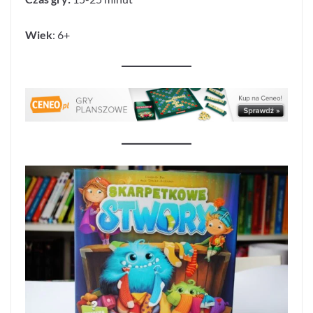
Wiek
: 6+