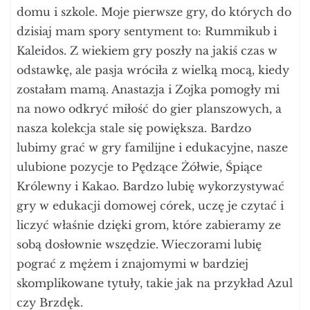
domu i szkole. Moje pierwsze gry, do których do
dzisiaj mam spory sentyment to: Rummikub i
Kaleidos. Z wiekiem gry poszły na jakiś czas w
odstawkę, ale pasja wróciła z wielką mocą, kiedy
zostałam mamą. Anastazja i Zojka pomogły mi
na nowo odkryć miłość do gier planszowych, a
nasza kolekcja stale się powiększa. Bardzo
lubimy grać w gry familijne i edukacyjne, nasze
ulubione pozycje to Pędzące Żółwie, Śpiące
Królewny i Kakao. Bardzo lubię wykorzystywać
gry w edukacji domowej córek, uczę je czytać i
liczyć właśnie dzięki grom, które zabieramy ze
sobą dosłownie wszędzie. Wieczorami lubię
pograć z mężem i znajomymi w bardziej
skomplikowane tytuły, takie jak na przykład Azul
czy Brzdęk.