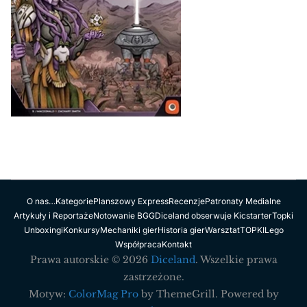
O nas…
Kategorie
Planszowy Express
Recenzje
Patronaty Medialne
Artykuły i Reportaże
Notowanie BGG
Diceland obserwuje Kicstarter
Topki
Unboxingi
Konkursy
Mechaniki gier
Historia gier
Warsztat
TOPKI
Lego
Współpraca
Kontakt
Prawa autorskie © 2026
Diceland
. Wszelkie prawa
zastrzeżone.
Motyw:
ColorMag Pro
by ThemeGrill. Powered by