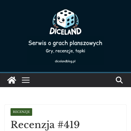
Skip
to
content
RECENZJE
Recenzja #419