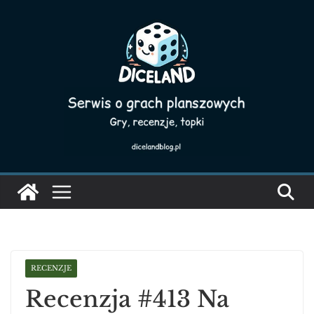
Skip
to
content
RECENZJE
Recenzja #413 Na