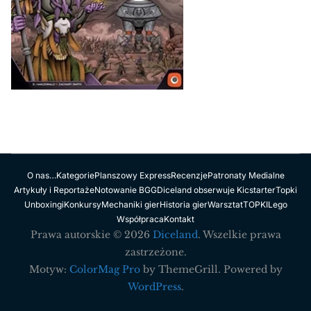
O nas…
Kategorie
Planszowy Express
Recenzje
Patronaty Medialne
Artykuły i Reportaże
Notowanie BGG
Diceland obserwuje Kicstarter
Topki
Unboxingi
Konkursy
Mechaniki gier
Historia gier
Warsztat
TOPKI
Lego
Współpraca
Kontakt
Prawa autorskie © 2026
Diceland
. Wszelkie prawa
zastrzeżone.
Motyw:
ColorMag Pro
by ThemeGrill. Powered by
WordPress
.