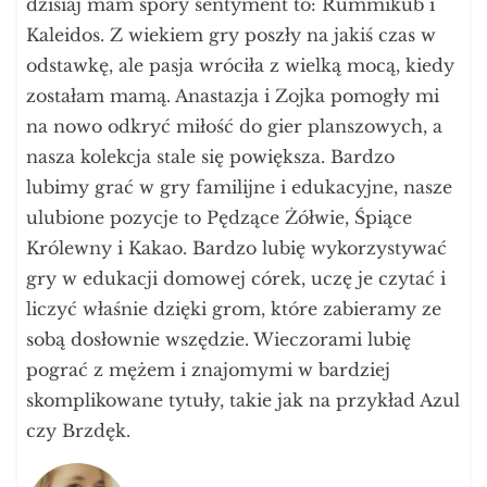
dzisiaj mam spory sentyment to: Rummikub i
Kaleidos. Z wiekiem gry poszły na jakiś czas w
odstawkę, ale pasja wróciła z wielką mocą, kiedy
zostałam mamą. Anastazja i Zojka pomogły mi
na nowo odkryć miłość do gier planszowych, a
nasza kolekcja stale się powiększa. Bardzo
lubimy grać w gry familijne i edukacyjne, nasze
ulubione pozycje to Pędzące Żółwie, Śpiące
Królewny i Kakao. Bardzo lubię wykorzystywać
gry w edukacji domowej córek, uczę je czytać i
liczyć właśnie dzięki grom, które zabieramy ze
sobą dosłownie wszędzie. Wieczorami lubię
pograć z mężem i znajomymi w bardziej
skomplikowane tytuły, takie jak na przykład Azul
czy Brzdęk.