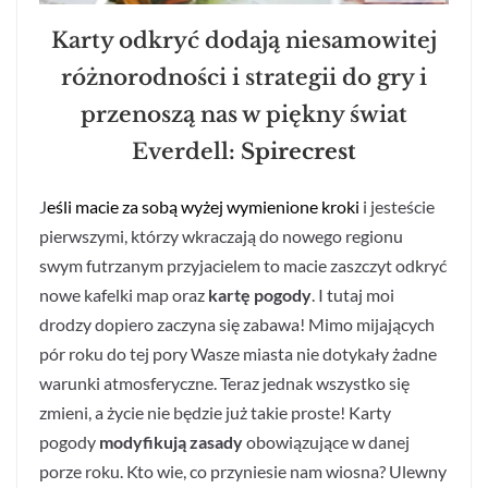
Karty odkryć dodają niesamowitej
różnorodności i strategii do gry i
przenoszą nas w piękny świat
Everdell
: Spirecrest
J
eśli macie za sobą wyżej wymienione kroki
i jesteście
pierwszymi, którzy wkraczają do nowego regionu
swym futrzanym przyjacielem to macie zaszczyt odkryć
nowe kafelki map oraz
kartę pogody
. I tutaj moi
drodzy dopiero zaczyna się zabawa! Mimo mijających
pór roku do tej pory Wasze miasta nie dotykały żadne
warunki atmosferyczne. Teraz jednak wszystko się
zmieni, a życie nie będzie już takie proste! Karty
pogody
modyfikują zasady
obowiązujące w danej
porze roku. Kto wie, co przyniesie nam wiosna? Ulewny