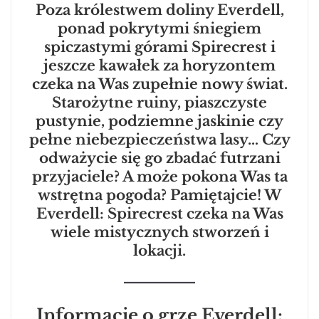
Poza królestwem doliny Everdell,
ponad pokrytymi śniegiem
spiczastymi górami Spirecrest i
jeszcze kawałek za horyzontem
czeka na Was zupełnie nowy świat.
Starożytne ruiny, piaszczyste
pustynie, podziemne jaskinie czy
pełne niebezpieczeństwa lasy… Czy
odważycie się go zbadać futrzani
przyjaciele? A może pokona Was ta
wstrętna pogoda? Pamiętajcie! W
Everdell: Spirecrest czeka na Was
wiele mistycznych stworzeń i
lokacji.
Informacje o grze Everdell: