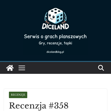
Skip
to
content
RECENZJE
Recenzja #358