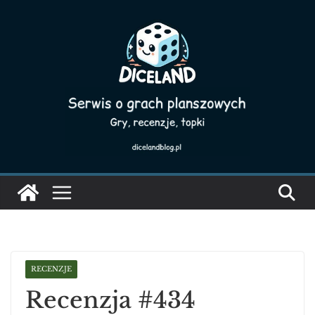
Skip
to
content
RECENZJE
Recenzja #434