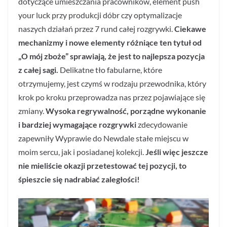
dotyczące umieszczania pracowników, element push
your luck przy produkcji dóbr czy optymalizacje
naszych działań przez 7 rund całej rozgrywki.
Ciekawe
mechanizmy i nowe elementy różniące ten tytuł od
„O mój zboże” sprawiają, że jest to najlepsza pozycja
z całej sagi.
Delikatne tło fabularne, które
otrzymujemy, jest czymś w rodzaju przewodnika, który
krok po kroku przeprowadza nas przez pojawiające się
zmiany.
Wysoka regrywalność, porządne wykonanie
i bardziej wymagające rozgrywki
zdecydowanie
zapewniły Wyprawie do Newdale stałe miejscu w
moim sercu, jak i posiadanej kolekcji.
Jeśli więc jeszcze
nie mieliście okazji przetestować tej pozycji, to
śpieszcie się nadrabiać zaległości!