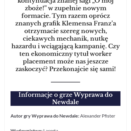
kontynuacja znanej sagi „O mój
zboże!” w zupełnie nowym
formacie. Tym razem oprócz
znanych grafik Klemensa Franz’a
otrzymacie szereg nowych,
ciekawych mechanik, nutkę
hazardu i wciągającą kampanię. Czy
ten ekonomiczny tytuł worker
placement może nas jeszcze
zaskoczyć? Przekonajcie się sami!
Informacje o grze
Wyprawa do
Newdale
Autor gry Wyprawa do Newdale:
Alexander Pfister
Wydawnictwo:
Lacerta