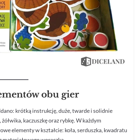
lementów obu gier
ano: krótką instrukcję, duże, twarde i solidnie
 żółwika, kaczuszkę oraz rybkę. W każdym
rowe elementy w kształcie: koła, serduszka, kwadratu
ć z materiałowego woreczka.