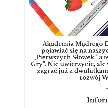
Akademia Mądrego Dz
pojawiać się na nasz
„Pierwszych Słówek”, a t
Gry”. Nie uwierzycie, a
zagrać już z dwulatka
rozwój W
Infor