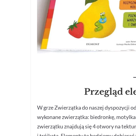
Przegląd e
W grze Zwierzątka do naszej dyspozycji odd
wykonane zwierzątka: biedronkę, motylka,
zwierzątku znajdują się 4 otwory na tektu
i trójkąta. Elementy te będziemy dobiera