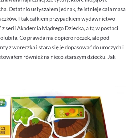
. Ostatnio usłyszałem jednak, że istnieje cała masa
iaczków. I tak całkiem przypadkiem wydawnictwo
z serii Akademia Mądrego Dziecka, a tą w postaci
olubiła. Co prawda ma dopiero roczek, ale pod
y z woreczka i stara się je dopasować do uroczych i
stowałem również na nieco starszym dziecku. Jak