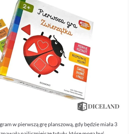
gram w pierwszą grę planszową, gdy będzie miała 3
znawała najliczniejsze tytuły, które mogą być