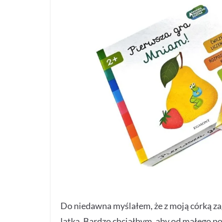
Do niedawna myślałem, że z moją córką za
latka. Bardzo chciałbym, aby od małego po