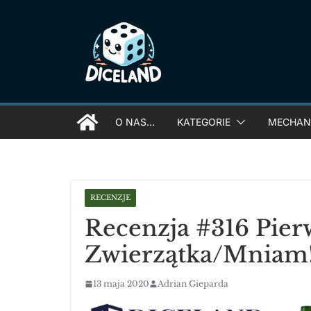
Skip
to
content
O NAS…
KATEGORIE
MECHANI
RECENZJE
Recenzja #316 Pier
Zwierzątka/Mniam
13 maja 2020
Adrian Gieparda