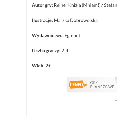
Autor gry:
Reiner Knizia (Mniam!) / Stefa
Ilustracje:
Marzka Dobrowolska
Wydawnictwo:
Egmont
Liczba graczy:
2-4
Wiek
: 2+