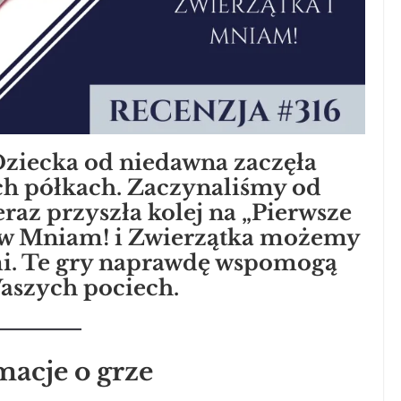
iecka od niedawna zaczęła
ych półkach. Zaczynaliśmy od
eraz przyszła kolej na „Pierwsze
le w Mniam! i Zwierzątka możemy
mi. Te gry naprawdę wspomogą
aszych pociech.
macje o grze